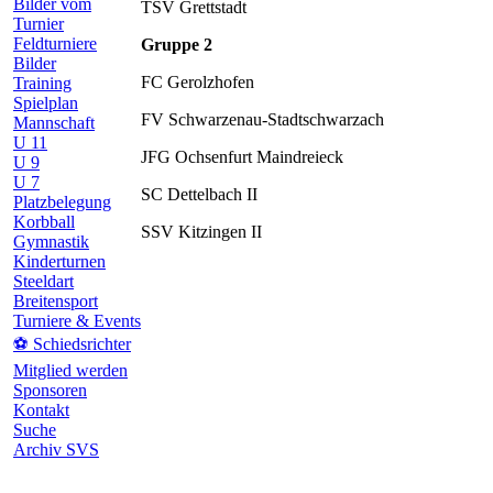
Bilder vom
TSV Grettstadt
Turnier
Feldturniere
Gruppe 2
Bilder
FC Gerolzhofen
Training
Spielplan
FV Schwarzenau-Stadtschwarzach
Mannschaft
U 11
JFG Ochsenfurt Maindreieck
U 9
U 7
SC Dettelbach II
Platzbelegung
Korbball
SSV Kitzingen II
Gymnastik
Kinderturnen
Steeldart
Breitensport
Turniere & Events
⚽ Schiedsrichter
Mitglied werden
Sponsoren
Kontakt
Suche
Archiv SVS