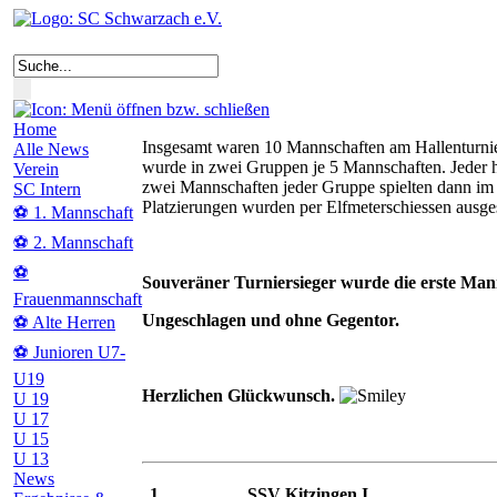
Home
Insgesamt waren 10 Mannschaften am Hallenturnie
Alle News
wurde in zwei Gruppen je 5 Mannschaften. Jeder ha
Verein
zwei Mannschaften jeder Gruppe spielten dann im 
SC Intern
Platzierungen wurden per Elfmeterschiessen ausges
⚽ 1. Mannschaft
⚽ 2. Mannschaft
⚽
Souveräner Turniersieger wurde die erste Ma
Frauenmannschaft
Ungeschlagen und ohne Gegentor.
⚽ Alte Herren
⚽ Junioren U7-
U19
Herzlichen Glückwunsch.
U 19
U 17
U 15
U 13
News
1.
SSV Kitzingen I