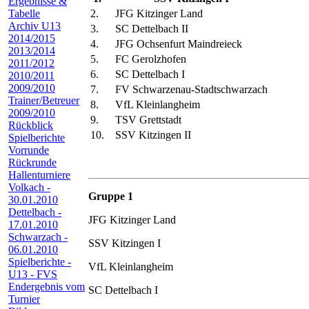
Ergebnisse &
Tabelle
2.
JFG Kitzinger Land
Archiv U13
3.
SC Dettelbach II
2014/2015
4.
JFG Ochsenfurt Maindreieck
2013/2014
5.
FC Gerolzhofen
2011/2012
6.
SC Dettelbach I
2010/2011
2009/2010
7.
FV Schwarzenau-Stadtschwarzach
Trainer/Betreuer
8.
VfL Kleinlangheim
2009/2010
9.
TSV Grettstadt
Rückblick
10.
SSV Kitzingen II
Spielberichte
Vorrunde
Rückrunde
Hallenturniere
Volkach -
Gruppe 1
30.01.2010
Dettelbach -
JFG Kitzinger Land
17.01.2010
Schwarzach -
SSV Kitzingen I
06.01.2010
Spielberichte -
VfL Kleinlangheim
U13 - FVS
Endergebnis vom
SC Dettelbach I
Turnier