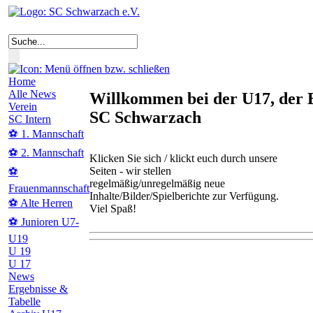
Home
Alle News
Willkommen bei der U17, der 
Verein
SC Schwarzach
SC Intern
⚽ 1. Mannschaft
⚽ 2. Mannschaft
Klicken Sie sich / klickt euch durch unsere
Seiten - wir stellen
⚽
regelmäßig/unregelmäßig neue
Frauenmannschaft
Inhalte/Bilder/Spielberichte zur Verfügung.
⚽ Alte Herren
Viel Spaß!
⚽ Junioren U7-
U19
U 19
U 17
News
Ergebnisse &
Tabelle