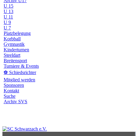
Archiv U17
U 15
U 13
U 11
U 9
U 7
Platzbelegung
Korbball
Gymnastik
Kinderturnen
Steeldart
Breitensport
Turniere & Events
⚽ Schiedsrichter
Mitglied werden
Sponsoren
Kontakt
Suche
Archiv SVS