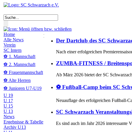
Home
Alle News
Der Dartclub des SC Schwarzach 
Verein
SC Intern
Nach einer erfolgreichen Premierensaiso
⚽ 1. Mannschaft
ZUMBA-FITNESS / Breitenspor
⚽ 2. Mannschaft
⚽ Frauenmannschaft
Ab März 2026 bietet der SC Schwarzac
⚽ Alte Herren
⚽ Fußball-Camp beim SC Schw
⚽ Junioren U7-U19
U 19
Neuauflage des erfolgreichen Fußball-C
U 17
U 15
U 13
SC Schwarzach Veranstaltungs
News
Ergebnisse & Tabelle
Es sind auch im Jahr 2026 interessante V
Archiv U13