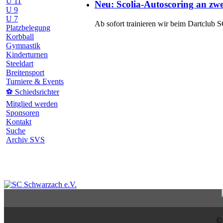
U 11
Neu: Scolia-Autoscoring an zwe
U 9
U 7
Ab sofort trainieren wir beim Dartclub
Platzbelegung
Korbball
Gymnastik
Kinderturnen
Steeldart
Breitensport
Turniere & Events
⚽ Schiedsrichter
Mitglied werden
Sponsoren
Kontakt
Suche
Archiv SVS
©