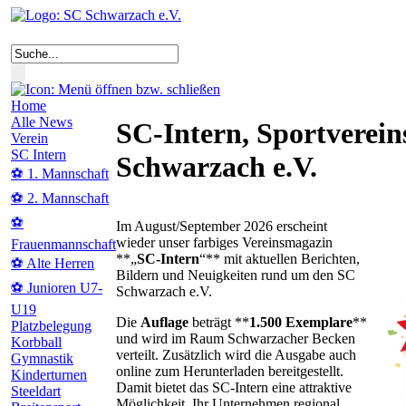
Home
Alle News
SC-Intern, Sportvereins
Verein
SC Intern
Schwarzach e.V.
⚽ 1. Mannschaft
⚽ 2. Mannschaft
⚽
Im August/September 2026 erscheint
wieder unser farbiges Vereinsmagazin
Frauenmannschaft
**„
SC-Intern
“** mit aktuellen Berichten,
⚽ Alte Herren
Bildern und Neuigkeiten rund um den SC
⚽ Junioren U7-
Schwarzach e.V.
U19
Die
Auflage
beträgt **
1.500 Exemplare
**
Platzbelegung
und wird im Raum Schwarzacher Becken
Korbball
verteilt. Zusätzlich wird die Ausgabe auch
Gymnastik
online zum Herunterladen bereitgestellt.
Kinderturnen
Damit bietet das SC-Intern eine attraktive
Steeldart
Möglichkeit, Ihr Unternehmen regional