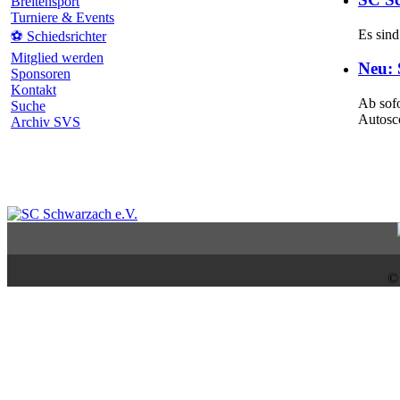
Breitensport
Turniere & Events
Es sind
⚽ Schiedsrichter
Mitglied werden
Neu: 
Sponsoren
Kontakt
Ab sofo
Suche
Autosc
Archiv SVS
©