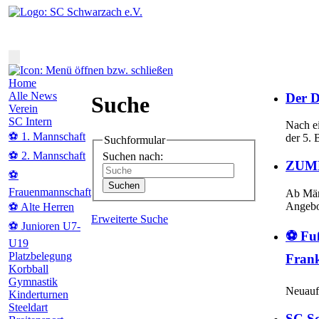
Home
Alle News
Der D
Suche
Verein
SC Intern
Nach ei
⚽ 1. Mannschaft
der 5. 
Suchformular
⚽ 2. Mannschaft
Suchen nach:
ZUMBA
⚽
Frauenmannschaft
Ab Mär
Angeb
⚽ Alte Herren
Erweiterte Suche
⚽ Junioren U7-
⚽ Fu
U19
Platzbelegung
Fran
Korbball
Gymnastik
Neuauf
Kinderturnen
Steeldart
SC Sc