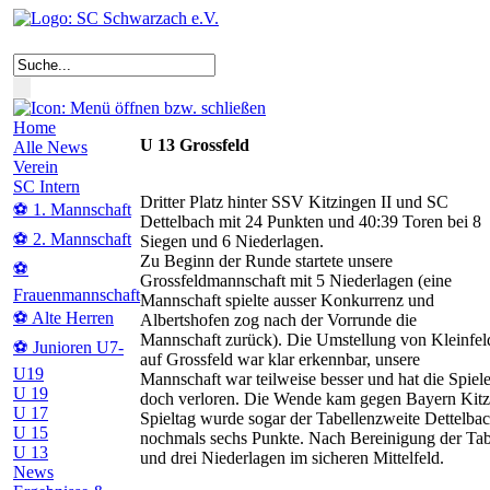
Home
U 13 Grossfeld
Alle News
Verein
SC Intern
Dritter Platz hinter SSV Kitzingen II und SC
⚽ 1. Mannschaft
Dettelbach mit 24 Punkten und 40:39 Toren bei 8
⚽ 2. Mannschaft
Siegen und 6 Niederlagen.
Zu Beginn der Runde startete unsere
⚽
Grossfeldmannschaft mit 5 Niederlagen (eine
Frauenmannschaft
Mannschaft spielte ausser Konkurrenz und
⚽ Alte Herren
Albertshofen zog nach der Vorrunde die
Mannschaft zurück). Die Umstellung von Kleinfel
⚽ Junioren U7-
auf Grossfeld war klar erkennbar, unsere
U19
Mannschaft war teilweise besser und hat die Spiel
U 19
doch verloren. Die Wende kam gegen Bayern Kitzin
U 17
Spieltag wurde sogar der Tabellenzweite Dettelbac
U 15
nochmals sechs Punkte. Nach Bereinigung der Tab
U 13
und drei Niederlagen im sicheren Mittelfeld.
News