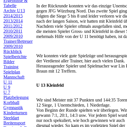
Ergebnisse &
Tabelle
In der Rückrunde konnten wir das einzige Unentsc
Archiv U13
gegen JFG Würzburg Nord. Das zweite Spiel ging 
2014/2015
folgten die Siege 5 bis 8 und leider verloren wir di
2013/2014
nach der langen Saison, wir hatten mit Kleinfeld ü
2011/2012
Nachdem viele Spieler oftmals ausgefallen sind, m
2010/2011
die meisten Spieler Gross- und Kleinfeld in dieser 
2009/2010
mehrmals Hilfe von der U 11 benötigt haben, ist da
Trainer/Betreuer
2009/2010
Rückblick
Wir konnten viele gute Spielzüge und herausgespi
Spielberichte
der Verdienst aller Trainer, hier auch vielen Dank.
Bilder
Herausragender Spieler und Spielmacher war Lin P
Training
Braun mit 12 Treffern.
Spielplan
Mannschaft
U 11
U 13 Kleinfeld
U 9
U 7
Platzbelegung
Wir sind Meister mit 37 Punkten und 144:35 Toren
Korbball
12 Siege, 1 Unentschieden, 1 Niederlage.
Gymnastik
Von Beginn der Runde spielten wir überlegen. Wir
Kinderturnen
gewann 7:1, 20:1, 14:3 usw. Vor jedem Spiel wur
Steeldart
nur noch spekuliert, wie hoch gewinnen wir auch
Breitensport
diesmal wieder. So kam es im vorletzten Spiel der