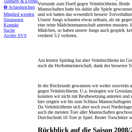
Turniere & Events
Vorrunde zum Duell gegen Veitshöchheim. Beide
⚽ Schiedsrichter
Mannschaften hatte bis dahin alle Spiele gewonne
Mitglied werden
und wir hatten das wesentlich bessere Torverhältni
Sponsoren
Unsere Jungs schauten etwas seltsam, als sie gege
Kontakt
eine reine Mädchenmannschaft antreten mussten. I
Suche
Mädchen, so haben unsere Jungs auch gespielt, ke
Archiv SVS
verdient 5:2 verloren.
Am letzten Spieltag hat aber Veitshöchheim im Gr
noch die Herbstmeisterschaft, dank des besseren T
In der Rückrunde gewannen wir weiter souverän al
gegen Veitshöchheim. U.a. besiegten wir Grosslang
konnten wir nicht mit Bestbesetzung antreten und 
hier zeigten wir bis zum Schluss Mannschaftsgeis
Da Veitshöchheim sich aber noch zwei Niederlagen 
auch die meisten Tore aller Mannschaften geschoss
Durchschnitt 10 Tore je Spiel. Bester Torschütze 
Rückblick auf die Saison 2008/