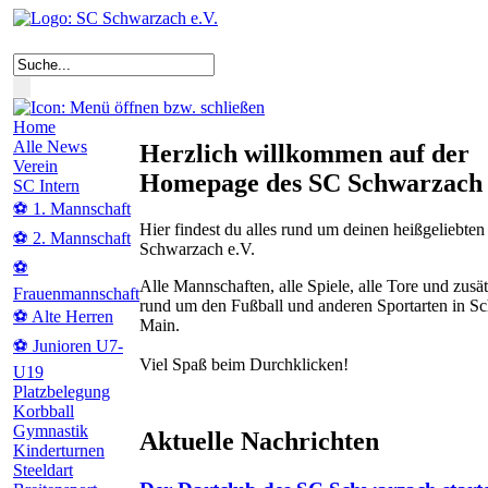
Home
Alle News
Herzlich willkommen auf der
Verein
Homepage des SC Schwarzach 
SC Intern
⚽ 1. Mannschaft
Hier findest du alles rund um deinen heißgeliebte
⚽ 2. Mannschaft
Schwarzach e.V.
⚽
Alle Mannschaften, alle Spiele, alle Tore und zusät
Frauenmannschaft
rund um den Fußball und anderen Sportarten in 
⚽ Alte Herren
Main.
⚽ Junioren U7-
Viel Spaß beim Durchklicken!
U19
Platzbelegung
Korbball
Gymnastik
Aktuelle Nachrichten
Kinderturnen
Steeldart