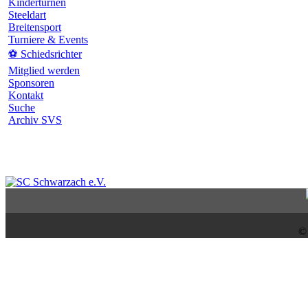
Kinderturnen
Steeldart
Breitensport
Turniere & Events
⚽ Schiedsrichter
Mitglied werden
Sponsoren
Kontakt
Suche
Archiv SVS
©