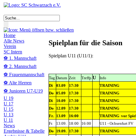
Home
Alle News
Spielplan für die Saison
Verein
SC Intern
Spielplan U11 (U11/1):
⚽ 1. Mannschaft
⚽ 2. Mannschaft
⚽ Frauenmannschaft
U
Tag
Datum
Zeit
Treffp.
Info
⚽ Alte Herren
Di
03.09
17:30
TRAINING
⚽ Junioren U7-U19
Do
05.09
17:30
TRAINING
U 19
Di
10.09
17:30
TRAINING
U 17
Do
12.09
17:30
TRAINING
U 15
U 13
Fr.
13.09
16:00
TRAINING
vor Spie
U 11
Fr.
13.09.
18:00
16:00
U11 - Ochsenfurt FV
News
Ergebnisse & Tabelle
Do
19.09.
17:30
TRAINING