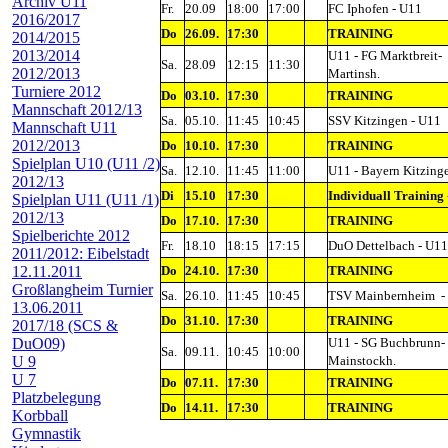
Archiv U11
Fr.
20.09
18:00
17:00
FC Iphofen - U11
2016/2017
Do
26.09.
17:30
TRAINING
2014/2015
2013/2014
U11 - FG Marktbreit-
Sa.
28.09
12:15
11:30
2012/2013
Martinsh.
Turniere 2012
Do
03.10.
17:30
TRAINING
Mannschaft 2012/13
Sa.
05.10.
11:45
10:45
SSV Kitzingen - U11
Mannschaft U11
2012/2013
Do
10.10.
17:30
TRAINING
Spielplan U10 (U11 /2)
Sa.
12.10.
11:45
11:00
U11 - Bayern Kitzing
2012/13
Di
15.10
17:30
Individuall Training 
Spielplan U11 (U11 /1)
2012/13
Do
17.10.
17:30
TRAINING
Spielberichte 2012
Fr.
18.10
18:15
17:15
DuO Dettelbach - U11
2011/2012: Eibelstadt
Do
24.10.
17:30
TRAINING
12.11.2011
Großlangheim Turnier
Sa.
26.10.
11:45
10:45
TSV Mainbernheim
-
13.06.2011
Do
31.10.
17:30
TRAINING
2017/18 (SCS &
U11 - SG Buchbrunn-
DuO09)
Sa.
09.11.
10:45
10:00
Mainstockh.
U 9
U 7
Do
07.11.
17:30
TRAINING
Platzbelegung
Do
14.11.
17:30
TRAINING
Korbball
Gymnastik