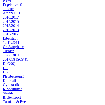
News
Ergebnisse &
Tabelle
Archiv U11
2016/2017
2014/2015
2013/2014
2012/2013
2011/2012:
Eibelstadt
12.11.2011
Großlangheim
Turnier
13.06.2011
2017/18 (SCS &
DuO09)
U 9
U 7
Platzbelegung
Korbball
Gymnastik
Kinderturnen
Steeldart
Breitensport
Turniere & Events