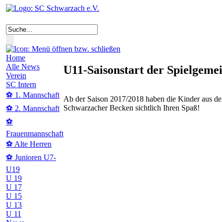
Home
Alle News
U11-Saisonstart der Spielgeme
Verein
SC Intern
⚽ 1. Mannschaft
Ab der Saison 2017/2018 haben die Kinder aus 
Schwarzacher Becken sichtlich Ihren Spaß!
⚽ 2. Mannschaft
⚽
Frauenmannschaft
⚽ Alte Herren
⚽ Junioren U7-
U19
U 19
U 17
U 15
U 13
U 11