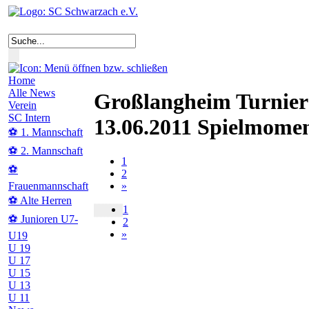
Home
Alle News
Großlangheim Turnier
Verein
SC Intern
13.06.2011 Spielmome
⚽ 1. Mannschaft
⚽ 2. Mannschaft
1
⚽
2
»
Frauenmannschaft
⚽ Alte Herren
1
⚽ Junioren U7-
2
»
U19
U 19
U 17
U 15
U 13
U 11