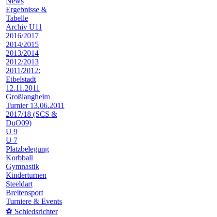
News
Ergebnisse &
Tabelle
Archiv U11
2016/2017
2014/2015
2013/2014
2012/2013
2011/2012:
Eibelstadt
12.11.2011
Großlangheim
Turnier 13.06.2011
2017/18 (SCS &
DuO09)
U 9
U 7
Platzbelegung
Korbball
Gymnastik
Kinderturnen
Steeldart
Breitensport
Turniere & Events
⚽ Schiedsrichter