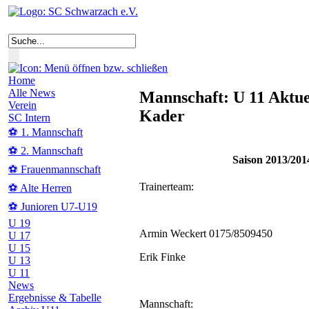
Home
Alle News
Mannschaft: U 11 Aktuel
Verein
Kader
SC Intern
⚽ 1. Mannschaft
⚽ 2. Mannschaft
Saison 2013/201
⚽ Frauenmannschaft
Trainerteam:
⚽ Alte Herren
⚽ Junioren U7-U19
U 19
Armin Weckert 0175/8509450
U 17
U 15
Erik Finke
U 13
U 11
News
Ergebnisse & Tabelle
Mannschaft: