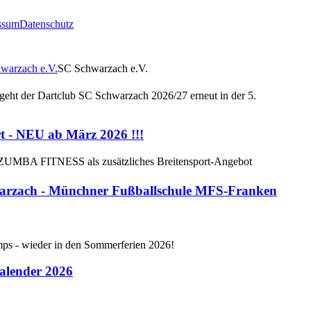
ssum
Datenschutz
tartet in die zweite Saison!
SC Schwarzach e.V.
 geht der Dartclub SC Schwarzach 2026/27 erneut in der 5.
 - NEU ab März 2026 !!!
 ZUMBA FITNESS als zusätzliches Breitensport-Angebot
rzach - Münchner Fußballschule MFS-Franken
mps - wieder in den Sommerferien 2026!
alender 2026
ranstaltungen geplant
 Steeldart-Boards