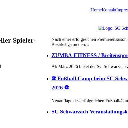
Home
Kontakt
Impre
Der Dartclub des SC Schwarzach s
Nach einer erfolgreichen Premierensaison
Bezirksliga an den…
ler Spieler-
ZUMBA-FITNESS / Breitensport
Ab März 2026 bietet der SC Schwarzach
4
⚽ Fußball-Camp beim SC Schwa
2026 ⚽
Neuauflage des erfolgreichen Fußball-Ca
SC Schwarzach Veranstaltungsk
Es sind auch im Jahr 2026 interessante Ve
Neu: Scolia-Autoscoring an zwei