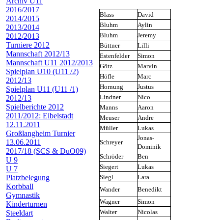
Archiv U11
2016/2017
Blass
David
2014/2015
Bluhm
Aylin
2013/2014
Bluhm
Jeremy
2012/2013
Turniere 2012
Büttner
Lilli
Mannschaft 2012/13
Estenfelder
Simon
Mannschaft U11 2012/2013
Götz
Marvin
Spielplan U10 (U11 /2)
Höfle
Marc
2012/13
Hornung
Justus
Spielplan U11 (U11 /1)
Lindner
Nico
2012/13
Spielberichte 2012
Manns
Aaron
2011/2012: Eibelstadt
Meuser
Andre
12.11.2011
Müller
Lukas
Großlangheim Turnier
Jonas-
13.06.2011
Schreyer
Dominik
2017/18 (SCS & DuO09)
Schröder
Ben
U 9
Siegert
Lukas
U 7
Platzbelegung
Siegl
Lara
Korbball
Wander
Benedikt
Gymnastik
Wagner
Simon
Kinderturnen
Walter
Nicolas
Steeldart