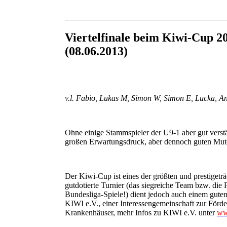
Viertelfinale beim Kiwi-Cup 2
(08.06.2013)
v.l. Fabio, Lukas M, Simon W, Simon E, Lucka, A
Ohne einige Stammspieler der U9-1 aber gut verstä
großen Erwartungsdruck, aber dennoch guten Mute
Der Kiwi-Cup ist eines der größten und prestigetr
gutdotierte Turnier (das siegreiche Team bzw. die Fi
Bundesliga-Spiele!) dient jedoch auch einem gute
KIWI e.V., einer Interessengemeinschaft zur Förd
Krankenhäuser, mehr Infos zu KIWI e.V. unter
ww