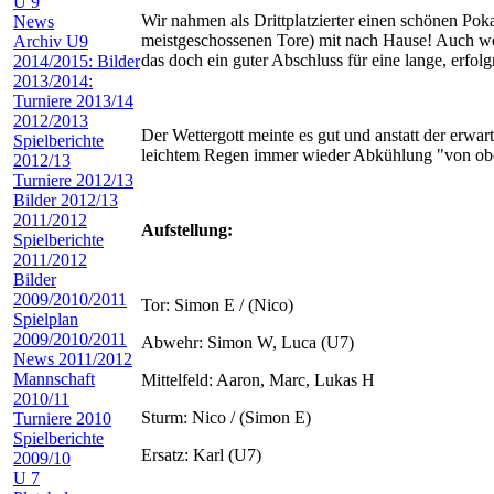
U 9
Wir nahmen als Drittplatzierter einen schönen Pokal
News
meistgeschossenen Tore) mit nach Hause! Auch w
Archiv U9
das doch ein guter Abschluss für eine lange, erfolg
2014/2015: Bilder
2013/2014:
Turniere 2013/14
2012/2013
Der Wettergott meinte es gut und anstatt der erwar
Spielberichte
leichtem Regen immer wieder Abkühlung "von o
2012/13
Turniere 2012/13
Bilder 2012/13
2011/2012
Aufstellung:
Spielberichte
2011/2012
Bilder
2009/2010/2011
Tor: Simon E / (Nico)
Spielplan
2009/2010/2011
Abwehr: Simon W, Luca (U7)
News 2011/2012
Mannschaft
Mittelfeld: Aaron, Marc, Lukas H
2010/11
Sturm: Nico / (Simon E)
Turniere 2010
Spielberichte
Ersatz: Karl (U7)
2009/10
U 7