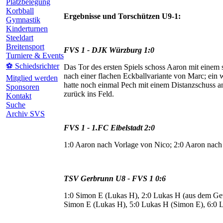
Platzbelegung
Korbball
Ergebnisse und Torschützen U9-1:
Gymnastik
Kinderturnen
Steeldart
Breitensport
FVS 1 - DJK Würzburg 1:0
Turniere & Events
⚽ Schiedsrichter
Das Tor des ersten Spiels schoss Aaron mit einem s
nach einer flachen Eckballvariante von Marc; ei
Mitglied werden
hatte noch einmal Pech mit einem Distanzschuss an 
Sponsoren
zurück ins Feld.
Kontakt
Suche
Archiv SVS
FVS 1 - 1.FC Eibelstadt 2:0
1:0 Aaron nach Vorlage von Nico; 2:0 Aaron nach
TSV Gerbrunn U8 - FVS 1 0:6
1:0 Simon E (Lukas H), 2:0 Lukas H (aus dem Ge
Simon E (Lukas H), 5:0 Lukas H (Simon E), 6:0 