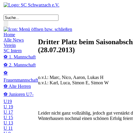
Home
Alle News
Dritter Platz beim Saisonabsc
Verein
(28.07.2013)
SC Intern
⚽ 1. Mannschaft
⚽ 2. Mannschaft
⚽
o.v.l.: Marc, Nico, Aaron, Lukas H
Frauenmannschaft
u.v.l.: Karl, Luca, Simon E, Simon W
⚽ Alte Herren
⚽ Junioren U7-
U19
U 19
U 17
Leider nicht ganz vollzählig, jedoch gut verstärkt
U 15
Winterhausen nochmal einen schönen Erfolg feiern
U 13
U 11