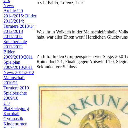
U 9
u.v.l.: Fabio, Lorenz, Luca
News
Archiv U9
2014/2015: Bilder
2013/2014:
Turniere 2013/14
2012/2013
Was ihr in Volkach in der Mainschleifenhalle Volk
2011/2012
habt, war aller Ehren wert! Herzlichen Glückwuns
Spielberichte
2011/2012
Bilder
Zu Info: In den Gruppenspielen vier Siege, 20:0 T
2009/2010/2011
Rottendorf 2:1, Finale gegen Abtswind 1:0, Siegtr
Spielplan
Sekunden vor Schluss.
2009/2010/2011
News 2011/2012
Mannschaft
2010/11
Turniere 2010
Spielberichte
2009/10
U 7
Platzbelegung
Korbball
Gymnastik
Kinderturnen