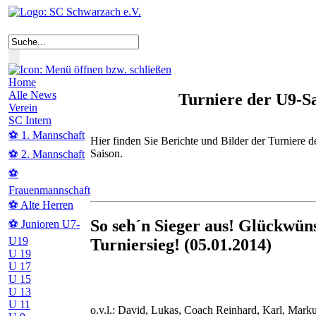
Home
Alle News
Turniere der U9-S
Verein
SC Intern
⚽ 1. Mannschaft
Hier finden Sie Berichte und Bilder der Turniere d
Saison.
⚽ 2. Mannschaft
⚽
Frauenmannschaft
⚽ Alte Herren
So seh´n Sieger aus! Glückwü
⚽ Junioren U7-
U19
Turniersieg! (05.01.2014)
U 19
U 17
U 15
U 13
U 11
o.v.l.: David, Lukas, Coach Reinhard, Karl, Mark