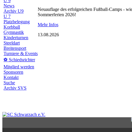
U 9
News
Neuauflage des erfolgreichen Fußball-Camps - wie
Archiv U9
Sommerferien 2026!
U 7
Platzbelegung
Mehr Infos
Korbball
Gymnastik
13.08.2026
Kinderturnen
Steeldart
Breitensport
Turniere & Events
⚽ Schiedsrichter
Mitglied werden
Sponsoren
Kontakt
Suche
Archiv SVS