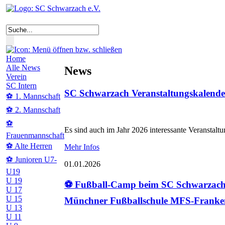
Home
Alle News
News
Verein
SC Intern
SC Schwarzach Veranstaltungskalende
⚽ 1. Mannschaft
⚽ 2. Mannschaft
⚽
Es sind auch im Jahr 2026 interessante Veranstalt
Frauenmannschaft
⚽ Alte Herren
Mehr Infos
⚽ Junioren U7-
01.01.2026
U19
U 19
⚽ Fußball-Camp beim SC Schwarzach
U 17
U 15
Münchner Fußballschule MFS-Franke
U 13
U 11