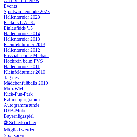
Archiv Turniere &
Events
Sportwochenende 2023
Hallenturnier 2023
Kickers U7/U9-
Einlaufkids '15
Hallenturnier 2014
Hallenturnier 2013
Kleinfeldturnier 2013
Hallenturnier 2012
Fussballschule Michael
Hochrein beim FVS
Hallenturnier 2011
Kleinfeldturnier 2010
Tag des
Mädchenfußballs 2010
Mini-WM
Kick-Fun-Park
Rahmenprogramm
Autogrammstunde
DFB-Mobil
Bayernligaspiel
⚽ Schiedsrichter
Mitglied werden
Sponsoren