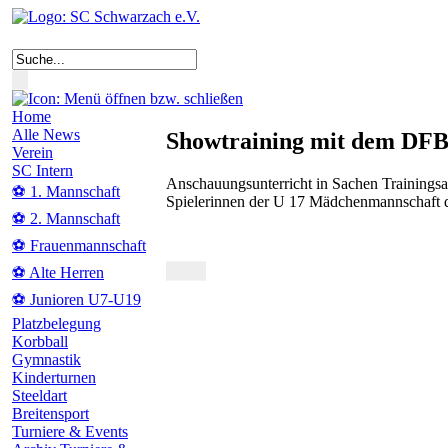
Home
Alle News
Showtraining mit dem DF
Verein
SC Intern
Anschauungsunterricht in Sachen Trainingsa
⚽ 1. Mannschaft
Spielerinnen der U 17 Mädchenmannschaft 
⚽ 2. Mannschaft
⚽ Frauenmannschaft
⚽ Alte Herren
⚽ Junioren U7-U19
Platzbelegung
Korbball
Gymnastik
Kinderturnen
Steeldart
Breitensport
Turniere & Events