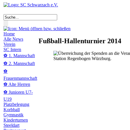
Home
Alle News
Fußball-Hallenturnier 2014
Verein
SC Intern
⚽ 1. Mannschaft
⚽ 2. Mannschaft
⚽
Frauenmannschaft
⚽ Alte Herren
⚽ Junioren U7-
U19
Platzbelegung
Korbball
Gymnastik
Kinderturnen
Steeldart