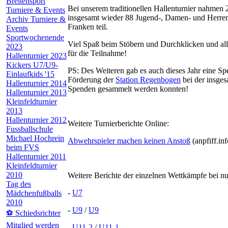
Breitensport
Bei unserem traditionellen Hallenturnier nahme
Turniere & Events
insgesamt wieder 88 Jugend-, Damen- und Herre
Archiv Turniere &
Franken teil.
Events
Sportwochenende
Viel Spaß beim Stöbern und Durchklicken und a
2023
für die Teilnahme!
Hallenturnier 2023
Kickers U7/U9-
PS: Des Weiteren gab es auch dieses Jahr eine Sp
Einlaufkids '15
Förderung der
Station Regenbogen
bei der insges
Hallenturnier 2014
Spenden gesammelt werden konnten!
Hallenturnier 2013
Kleinfeldturnier
2013
Hallenturnier 2012
Weitere Turnierberichte Online:
Fussballschule
Michael Hochrein
Abwehrspieler machen keinen Anstoß
(anpfiff.inf
beim FVS
Hallenturnier 2011
Kleinfeldturnier
2010
Weitere Berichte der einzelnen Wettkämpfe bei nu
Tag des
-
U7
Mädchenfußballs
2010
-
U9
/
U9
⚽ Schiedsrichter
Mitglied werden
-
U11-2
/
U11-1