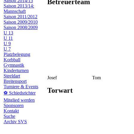
Betreuerteam
Saison 2014/15
Saison 2013/14:
Mannschaft
Saison 2011/2012
Saison 2009/2010
Saison 2008/2009
U 13
U 11
U 9
U 7
Platzbelegung
Korbball
Gymnastik
Kinderturnen
Steeldart
Josef
Tom
Breitensport
Turniere & Events
Torwart
⚽ Schiedsrichter
Mitglied werden
Sponsoren
Kontakt
Suche
Archiv SVS