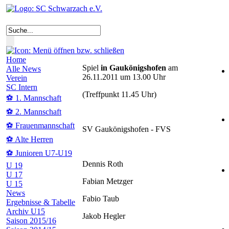
Home
Spiel
in Gaukönigshofen
am
Alle News
26.11.2011 um 13.00 Uhr
Verein
SC Intern
(Treffpunkt 11.45 Uhr)
⚽ 1. Mannschaft
⚽ 2. Mannschaft
⚽ Frauenmannschaft
SV Gaukönigshofen - FVS
⚽ Alte Herren
⚽ Junioren U7-U19
Dennis Roth
U 19
U 17
Fabian Metzger
U 15
News
Fabio Taub
Ergebnisse & Tabelle
Archiv U15
Jakob Hegler
Saison 2015/16