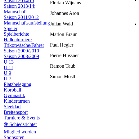
Saison 2014/15
Florian Wijnans
Saison 2013/14:
Mannschaft
Johannes Aron
Saison 2011/2012
Mannschaftsaufstellung
Julian Wald
Spieler
Spielberichte
Marlon Braun
Hallenturniere
Paul Hegler
Trikotwäsche/Fahrer
Saison 2009/2010
Pierre Hüssner
Saison 2008/2009
U 13
Ramon Taub
U 11
U 9
Simon Möstl
U 7
Platzbelegung
Korbball
Gymnastik
Kinderturnen
Steeldart
Breitensport
Turniere & Events
⚽ Schiedsrichter
Mitglied werden
Sponsoren