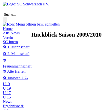
Home
Alle News
Rückblick Saison 2009/2010
Verein
SC Intern
⚽ 1. Mannschaft
⚽ 2. Mannschaft
⚽
Frauenmannschaft
⚽ Alte Herren
⚽ Junioren U7-
U19
U 19
U 17
U 15
News
Ergebnisse &