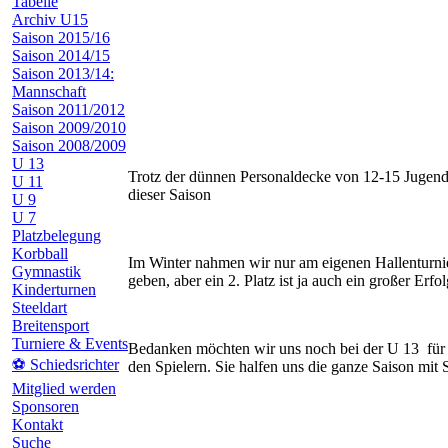
Tabelle
Archiv U15
Saison 2015/16
Saison 2014/15
Saison 2013/14:
Mannschaft
Saison 2011/2012
Saison 2009/2010
Saison 2008/2009
U 13
Trotz der dünnen Personaldecke von 12-15 Jugendsp
U 11
dieser Saison
U 9
U 7
Platzbelegung
Korbball
Im Winter nahmen wir nur am eigenen Hallenturnier
Gymnastik
geben, aber ein 2. Platz ist ja auch ein großer Erfol
Kinderturnen
Steeldart
Breitensport
Turniere & Events
Bedanken möchten wir uns noch bei der U 13 für
⚽ Schiedsrichter
den Spielern. Sie halfen uns die ganze Saison mit S
Mitglied werden
Sponsoren
Kontakt
Suche