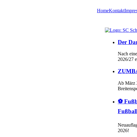
Home
Kontakt
Impre
Der Dar
Nach eine
2026/27 e
ZUMBA-
Ab März 
Breitensp
⚽ Fußb
Fußbal
Neuauflag
2026!