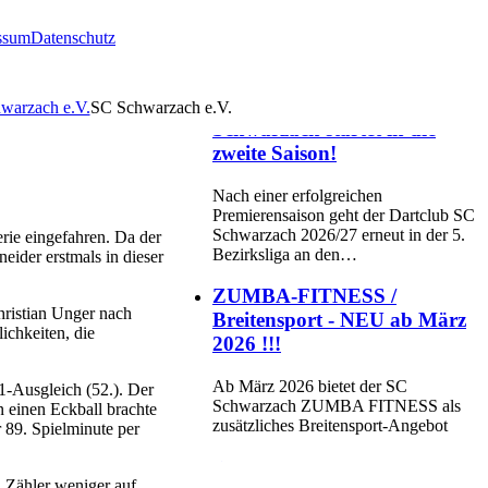
ssum
Datenschutz
Der Dartclub des SC
Schwarzach startet in die
SC Schwarzach e.V.
zweite Saison!
Nach einer erfolgreichen
Premierensaison geht der Dartclub SC
Schwarzach 2026/27 erneut in der 5.
Bezirksliga an den…
ie eingefahren. Da der
eider erstmals in dieser
ZUMBA-FITNESS /
Breitensport - NEU ab März
2026 !!!
hristian Unger nach
ichkeiten, die
Ab März 2026 bietet der SC
Schwarzach ZUMBA FITNESS als
-Ausgleich (52.). Der
zusätzliches Breitensport-Angebot
 einen Eckball brachte
 89. Spielminute per
⚽ Fußball-Camp beim SC
Schwarzach - Münchner
 Zähler weniger auf