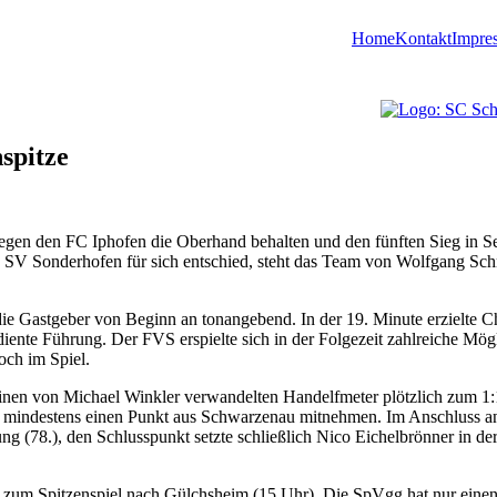
Home
Kontakt
Impre
spitze
en den FC Iphofen die Oberhand behalten und den fünften Sieg in Ser
en SV Sonderhofen für sich entschied, steht das Team von Wolfgang Schn
ie Gastgeber von Beginn an tonangebend. In der 19. Minute erzielte C
diente Führung. Der FVS erspielte sich in der Folgezeit zahlreiche Mögl
och im Spiel.
en von Michael Winkler verwandelten Handelfmeter plötzlich zum 1:1
lte mindestens einen Punkt aus Schwarzenau mitnehmen. Im Anschluss an
g (78.), den Schlusspunkt setzte schließlich Nico Eichelbrönner in der
um Spitzenspiel nach Gülchsheim (15 Uhr). Die SpVgg hat nur einen