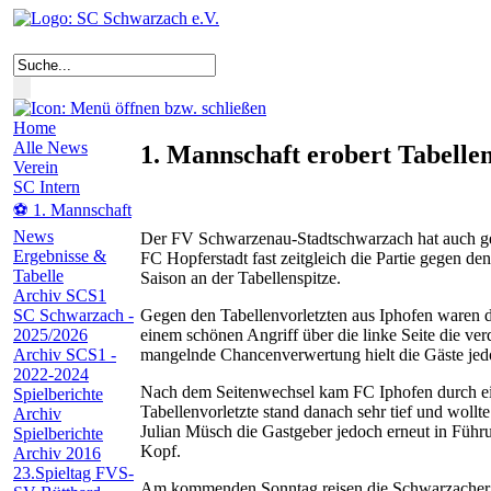
Home
Alle News
1. Mannschaft erobert Tabellen
Verein
SC Intern
⚽ 1. Mannschaft
News
Der FV Schwarzenau-Stadtschwarzach hat auch geg
Ergebnisse &
FC Hopferstadt fast zeitgleich die Partie gegen d
Tabelle
Saison an der Tabellenspitze.
Archiv SCS1
Gegen den Tabellenvorletzten aus Iphofen waren d
SC Schwarzach -
einem schönen Angriff über die linke Seite die ver
2025/2026
mangelnde Chancenverwertung hielt die Gäste jed
Archiv SCS1 -
2022-2024
Nach dem Seitenwechsel kam FC Iphofen durch ein
Spielberichte
Tabellenvorletzte stand danach sehr tief und wol
Archiv
Julian Müsch die Gastgeber jedoch erneut in Führun
Spielberichte
Kopf.
Archiv 2016
23.Spieltag FVS-
Am kommenden Sonntag reisen die Schwarzacher z