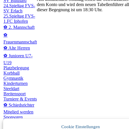
SV Bütthard
dem Konto und wird dem neuen Tabellenführer al
24.Spieltag FVS-
dieser Begegnung ist um 18:30 Uhr.
SV Erlach
25.Spieltag FVS-
1.FC Iphofen
⚽ 2. Mannschaft
⚽
Frauenmannschaft
⚽ Alte Herren
⚽ Junioren U7-
U19
Platzbelegung
Korbball
Gymnastik
Kinderturnen
Steeldart
Breitensport
Turniere & Events
⚽ Schiedsrichter
Mitglied werden
Sponsoren
Kontakt
Cookie Einstellungen
Suche