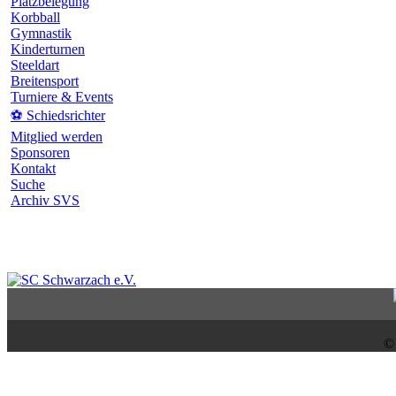
Platzbelegung
Korbball
Gymnastik
Kinderturnen
Steeldart
Breitensport
Turniere & Events
⚽ Schiedsrichter
Mitglied werden
Sponsoren
Kontakt
Suche
Archiv SVS
©