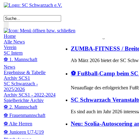
Der Dartclub des SC Schwar
Nach einer erfolgreichen Premiere
Home
ZUMBA-FITNESS / Breiten
Alle News
Verein
Ab März 2026 bietet der SC Schw
SC Intern
⚽ 1. Mannschaft
⚽ Fußball-Camp beim SC 
News
Ergebnisse & Tabelle
Neuauflage des erfolgreichen Fuß
Archiv SCS1
SC Schwarzach -
2025/2026
SC Schwarzach Veranstalt
Archiv SCS1 - 2022-2024
Spielberichte Archiv
Es sind auch im Jahr 2026 interess
⚽ 2. Mannschaft
Neu: Scolia-Autoscoring a
⚽ Frauenmannschaft
⚽ Alte Herren
Ab sofort trainieren wir beim Dar
werden…
⚽ Junioren U7-U19