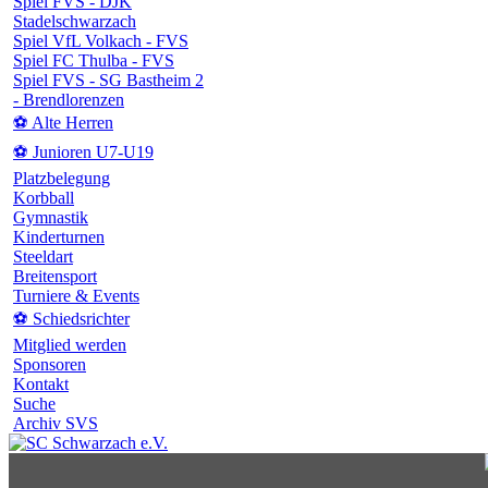
Spiel FVS - DJK
Stadelschwarzach
Spiel VfL Volkach - FVS
Spiel FC Thulba - FVS
Spiel FVS - SG Bastheim 2
- Brendlorenzen
⚽ Alte Herren
⚽ Junioren U7-U19
Platzbelegung
Korbball
Gymnastik
Kinderturnen
Steeldart
Breitensport
Turniere & Events
⚽ Schiedsrichter
Mitglied werden
Sponsoren
Kontakt
Suche
Archiv SVS