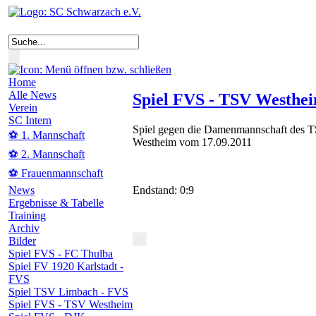
Home
Alle News
Spiel FVS - TSV Westhe
Verein
SC Intern
Spiel gegen die Damenmannschaft des 
⚽ 1. Mannschaft
Westheim vom 17.09.2011
⚽ 2. Mannschaft
⚽ Frauenmannschaft
Endstand: 0:9
News
Ergebnisse & Tabelle
Training
Archiv
Bilder
Spiel FVS - FC Thulba
Spiel FV 1920 Karlstadt -
FVS
Spiel TSV Limbach - FVS
Spiel FVS - TSV Westheim