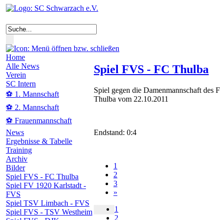
Home
Alle News
Spiel FVS - FC Thulba
Verein
SC Intern
Spiel gegen die Damenmannschaft des 
⚽ 1. Mannschaft
Thulba vom 22.10.2011
⚽ 2. Mannschaft
⚽ Frauenmannschaft
Endstand: 0:4
News
Ergebnisse & Tabelle
Training
Archiv
1
Bilder
2
Spiel FVS - FC Thulba
3
Spiel FV 1920 Karlstadt -
»
FVS
Spiel TSV Limbach - FVS
1
Spiel FVS - TSV Westheim
2