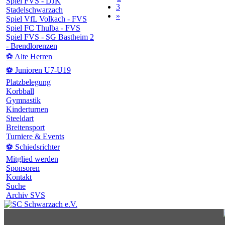
Spiel FVS - DJK
3
Stadelschwarzach
»
Spiel VfL Volkach - FVS
Spiel FC Thulba - FVS
Spiel FVS - SG Bastheim 2
- Brendlorenzen
⚽ Alte Herren
⚽ Junioren U7-U19
Platzbelegung
Korbball
Gymnastik
Kinderturnen
Steeldart
Breitensport
Turniere & Events
⚽ Schiedsrichter
Mitglied werden
Sponsoren
Kontakt
Suche
Archiv SVS