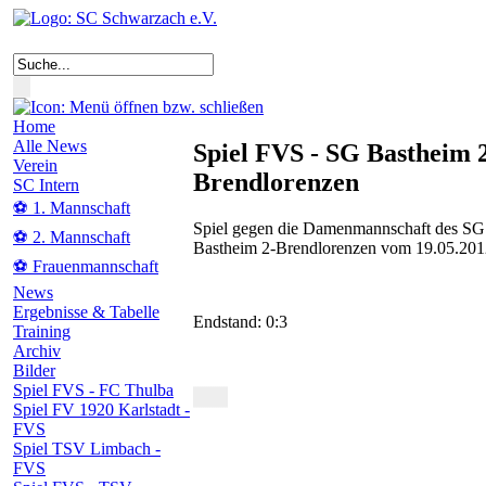
Home
Alle News
Spiel FVS - SG Bastheim 2
Verein
Brendlorenzen
SC Intern
⚽ 1. Mannschaft
Spiel gegen die Damenmannschaft des SG
⚽ 2. Mannschaft
Bastheim 2-Brendlorenzen vom 19.05.201
⚽ Frauenmannschaft
News
Ergebnisse & Tabelle
Endstand: 0:3
Training
Archiv
Bilder
Spiel FVS - FC Thulba
Spiel FV 1920 Karlstadt -
FVS
Spiel TSV Limbach -
FVS