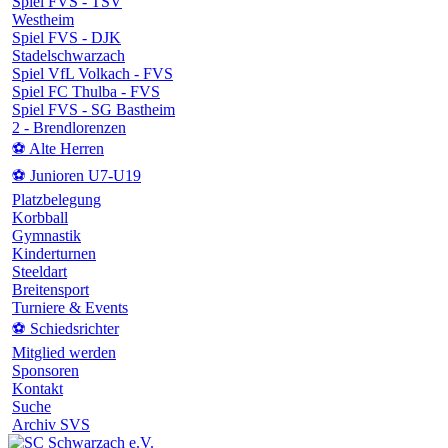
Spiel FVS - TSV
Westheim
Spiel FVS - DJK
Stadelschwarzach
Spiel VfL Volkach - FVS
Spiel FC Thulba - FVS
Spiel FVS - SG Bastheim
2 - Brendlorenzen
⚽ Alte Herren
⚽ Junioren U7-U19
Platzbelegung
Korbball
Gymnastik
Kinderturnen
Steeldart
Breitensport
Turniere & Events
⚽ Schiedsrichter
Mitglied werden
Sponsoren
Kontakt
Suche
Archiv SVS