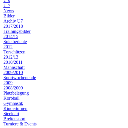
U 9
U 7
News
Bilder
Archiv U7
2017/2018
Trainingsbilder
2014/15
Spielberichte
2012
Torschützen
2012/13
2010/2011
Mannschaft
2009/2010
Sportwochenende
2009
2008/2009
Platzbelegung
Korbball
Gymnastik
Kinderturnen
Steeldart
Breitensport
Turniere & Events