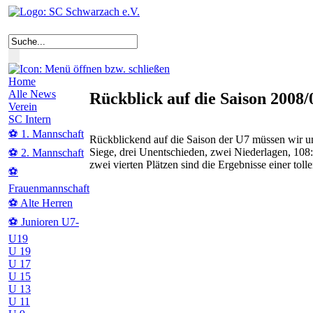
Home
Alle News
Rückblick auf die Saison 2008/
Verein
SC Intern
⚽ 1. Mannschaft
Rückblickend auf die Saison der U7 müssen wir 
Siege, drei Unentschieden, zwei Niederlagen, 108:
⚽ 2. Mannschaft
zwei vierten Plätzen sind die Ergebnisse einer tolle
⚽
Frauenmannschaft
⚽ Alte Herren
⚽ Junioren U7-
U19
U 19
U 17
U 15
U 13
U 11