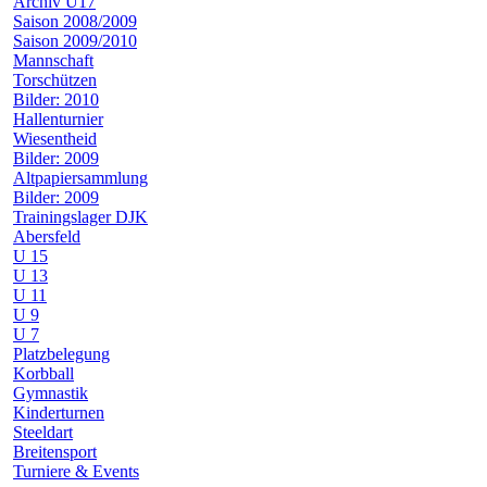
Archiv U17
Saison 2008/2009
Saison 2009/2010
Mannschaft
Torschützen
Bilder: 2010
Hallenturnier
Wiesentheid
Bilder: 2009
Altpapiersammlung
Bilder: 2009
Trainingslager DJK
Abersfeld
U 15
U 13
U 11
U 9
U 7
Platzbelegung
Korbball
Gymnastik
Kinderturnen
Steeldart
Breitensport
Turniere & Events