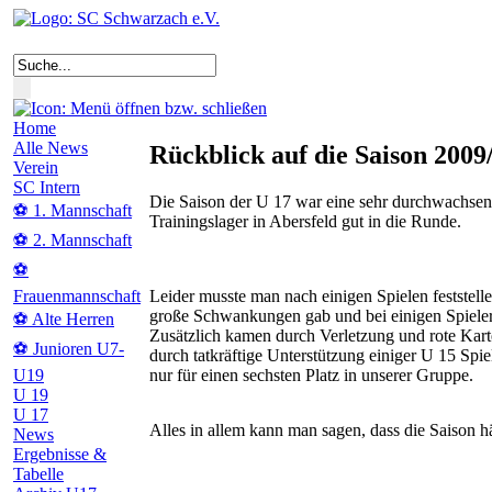
Home
Alle News
Rückblick auf die Saison 2009
Verein
SC Intern
Die Saison der U 17 war eine sehr durchwachsen
⚽ 1. Mannschaft
Trainingslager in Abersfeld gut in die Runde.
⚽ 2. Mannschaft
⚽
Leider musste man nach einigen Spielen feststelle
Frauenmannschaft
große Schwankungen gab und bei einigen Spieler
⚽ Alte Herren
Zusätzlich kamen durch Verletzung und rote Karte
⚽ Junioren U7-
durch tatkräftige Unterstützung einiger U 15 Spie
nur für einen sechsten Platz in unserer Gruppe.
U19
U 19
U 17
Alles in allem kann man sagen, dass die Saison hä
News
Ergebnisse &
Tabelle