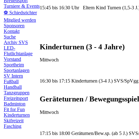
Breitensport
Turniere & Events
15:45 bis 16:30 Uhr Eltern Kind Turnen (1,5-3 J
⚽ Schiedsrichter
Mitglied werden
Sponsoren
Kontakt
Suche
Archiv SVS
Kinderturnen (3 - 4 Jahre)
LED-
Flutlichtanlage
Vorstand
Mittwoch
Sportheim
Sportanlagen
SV Intern
16:30 bis 17:15 Kinderturnen (3-4 J.) SVS/SpVgg 
Fußball
Handball
Tanzgruppen
Geräteturnen / Bewegungsspiel
Freizeitsport
Badminton
Fit for Fun
Mittwoch
Kinderturnen
Skifreizeit
Fasching
17:15 bis 18:00 Geräturnen/Bew.sp. (ab 5 J.) SVS