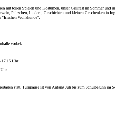
nen mit tollen Spielen und Kostümen, unser Grillfest im Sommer und u
ühwein, Plätzchen, Liedern, Geschichten und kleinen Geschenken in Ing
r "Irischen Wolfshunde".
nhalle vorbei:
- 17.15 Uhr
 Uhr
ertagen statt. Turnpause ist von Anfang Juli bis zum Schulbeginn im S