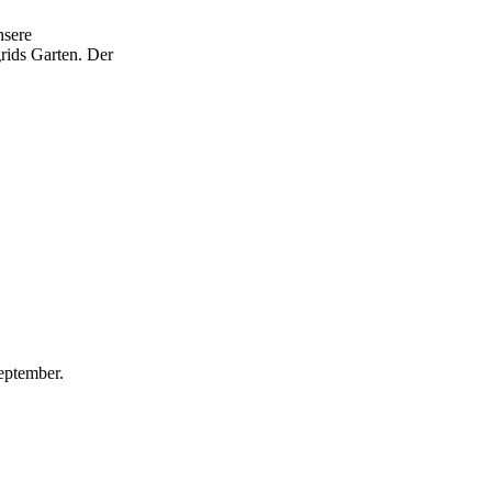
nsere
rids Garten. Der
eptember.