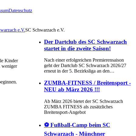
ssum
Datenschutz
SC Schwarzach e.V.
Der Dartclub des SC Schwarzach
startet in die zweite Saison!
Nach einer erfolgreichen Premierensaison
ele Kinder
geht der Dartclub SC Schwarzach 2026/27
h weniger
erneut in der 5. Bezirksliga an den…
beginnen.
ZUMBA-FITNESS / Breitensport -
NEU ab März 2026 !!!
Ab März 2026 bietet der SC Schwarzach
ZUMBA FITNESS als zusätzliches
Breitensport-Angebot
⚽ Fußball-Camp beim SC
Schwarzach - Münchner