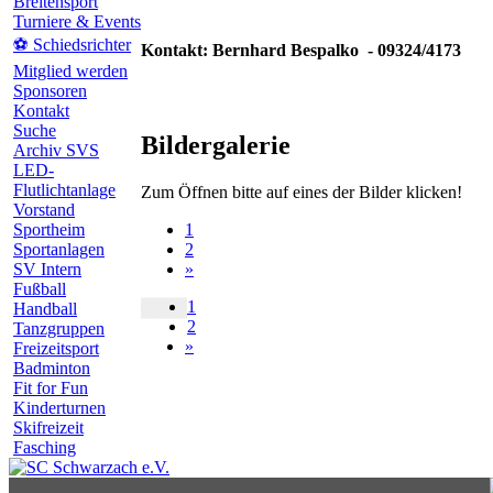
Breitensport
Turniere & Events
⚽ Schiedsrichter
Kontakt: Bernhard Bespalko - 09324/4173
Mitglied werden
Sponsoren
Kontakt
Suche
Bildergalerie
Archiv SVS
LED-
Flutlichtanlage
Zum Öffnen bitte auf eines der Bilder klicken!
Vorstand
1
Sportheim
2
Sportanlagen
»
SV Intern
Fußball
1
Handball
2
Tanzgruppen
»
Freizeitsport
Badminton
Fit for Fun
Kinderturnen
Skifreizeit
Fasching