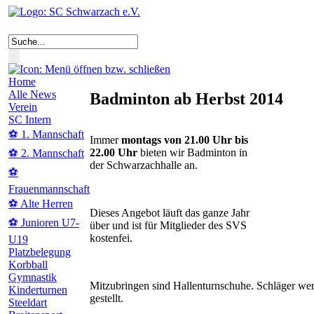
Home
Alle News
Badminton ab Herbst 2014
Verein
SC Intern
⚽ 1. Mannschaft
Immer
montags von 21.00 Uhr bis
22.00 Uhr
bieten wir Badminton in
⚽ 2. Mannschaft
der Schwarzachhalle an.
⚽
Frauenmannschaft
⚽ Alte Herren
Dieses Angebot läuft das ganze Jahr
⚽ Junioren U7-
über und ist für Mitglieder des SVS
kostenfei.
U19
Platzbelegung
Korbball
Gymnastik
Mitzubringen sind Hallenturnschuhe. Schläger we
Kinderturnen
gestellt.
Steeldart