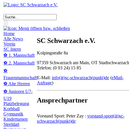
Home
Alle News
SC Schwarzach e.V.
Verein
SC Intern
Kolpingstraße 8a
⚽ 1. Mannschaft
97359 Schwarzach am Main, OT Stadtschwarzac
⚽ 2. Mannschaft
Telefon: (0 93 24) 15 85
⚽
E-Mail:
info(ät)sc-schwarzach(punkt)de
(
eMail-
Frauenmannschaft
Anfrage
)
⚽ Alte Herren
⚽ Junioren U7-
U19
Ansprechpartner
Platzbelegung
Korbball
Gymnastik
Vorstand Sport: Peter Zay :
vorstand-sport(ät)sc-
Kinderturnen
schwarzach(punkt)de
Steeldart