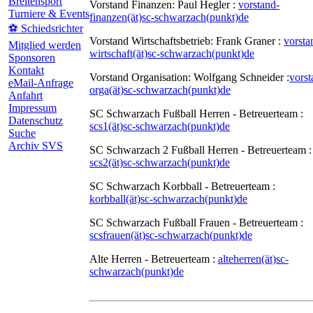
Breitensport
Vorstand Finanzen: Paul Hegler :
vorstand-
Turniere & Events
finanzen(ät)sc-schwarzach(punkt)de
⚽ Schiedsrichter
Vorstand Wirtschaftsbetrieb: Frank Graner :
vorsta
Mitglied werden
wirtschaft(ät)sc-schwarzach(punkt)de
Sponsoren
Kontakt
Vorstand Organisation: Wolfgang Schneider :
vorst
eMail-Anfrage
orga(ät)sc-schwarzach(punkt)de
Anfahrt
Impressum
SC Schwarzach Fußball Herren - Betreuerteam :
Datenschutz
scs1(ät)sc-schwarzach(punkt)de
Suche
Archiv SVS
SC Schwarzach 2 Fußball Herren - Betreuerteam :
scs2(ät)sc-schwarzach(punkt)de
SC Schwarzach Korbball - Betreuerteam :
korbball(ät)sc-schwarzach(punkt)de
SC Schwarzach Fußball Frauen - Betreuerteam :
scsfrauen(ät)sc-schwarzach(punkt)de
Alte Herren - Betreuerteam :
alteherren(ät)sc-
schwarzach(punkt)de