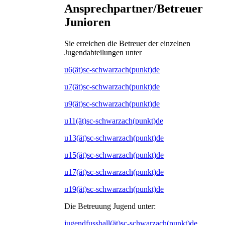
Ansprechpartner/Betreuer
Junioren
Sie erreichen die Betreuer der einzelnen
Jugendabteilungen unter
u6(ät)sc-schwarzach(punkt)de
u7(ät)sc-schwarzach(punkt)de
u9(ät)sc-schwarzach(punkt)de
u11(ät)sc-schwarzach(punkt)de
u13(ät)sc-schwarzach(punkt)de
u15(ät)sc-schwarzach(punkt)de
u17(ät)sc-schwarzach(punkt)de
u19(ät)sc-schwarzach(punkt)de
Die Betreuung Jugend unter:
jugendfussball(ät)sc-schwarzach(punkt)de