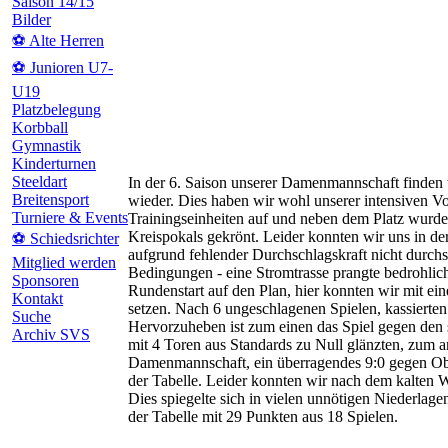
Saison 14/15
Bilder
⚽ Alte Herren
⚽ Junioren U7-
U19
Platzbelegung
Korbball
Gymnastik
Kinderturnen
Steeldart
In der 6. Saison unserer Damenmannschaft finden w
Breitensport
wieder. Dies haben wir wohl unserer intensiven V
Turniere & Events
Trainingseinheiten auf und neben dem Platz wurde
Kreispokals gekrönt. Leider konnten wir uns in d
⚽ Schiedsrichter
aufgrund fehlender Durchschlagskraft nicht durchse
Mitglied werden
Bedingungen - eine Stromtrasse prangte bedrohlic
Sponsoren
Rundenstart auf den Plan, hier konnten wir mit ei
Kontakt
setzen. Nach 6 ungeschlagenen Spielen, kassierten
Suche
Hervorzuheben ist zum einen das Spiel gegen den 
Archiv SVS
mit 4 Toren aus Standards zu Null glänzten, zum a
Damenmannschaft, ein überragendes 9:0 gegen Ober
der Tabelle. Leider konnten wir nach dem kalten W
Dies spiegelte sich in vielen unnötigen Niederlag
der Tabelle mit 29 Punkten aus 18 Spielen.