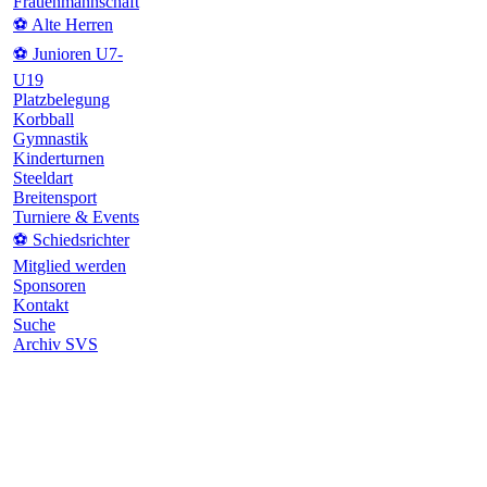
Frauenmannschaft
⚽ Alte Herren
⚽ Junioren U7-
U19
Platzbelegung
Korbball
Gymnastik
Kinderturnen
Steeldart
Breitensport
Turniere & Events
⚽ Schiedsrichter
Mitglied werden
Sponsoren
Kontakt
Suche
Archiv SVS