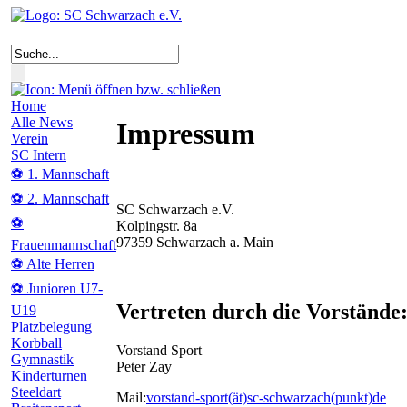
Home
Alle News
Impressum
Verein
SC Intern
⚽ 1. Mannschaft
⚽ 2. Mannschaft
SC Schwarzach e.V.
⚽
Kolpingstr. 8a
97359 Schwarzach a. Main
Frauenmannschaft
⚽ Alte Herren
⚽ Junioren U7-
Vertreten durch die Vorstände
U19
Platzbelegung
Korbball
Vorstand Sport
Gymnastik
Peter Zay
Kinderturnen
Steeldart
Mail:
vorstand-sport(ät)sc-schwarzach(punkt)de