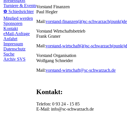
Breitensport
Turniere & Events
Vorstand Finanzen
⚽ Schiedsrichter
Paul Hegler
Mitglied werden
Mail:
vorstand-finanzen(ät)sc-schwarzach(punkt)de
Sponsoren
Kontakt
Vorstand Wirtschaftsbetrieb
eMail-Anfrage
Frank Graner
Anfahrt
Impressum
Mail:
vorstand-wirtschaft(ät)sc-schwarzach(punkt)
Datenschutz
Suche
Vorstand Organisation
Archiv SVS
Wolfgang Schneider
Mail:
vorstand-wirtschaft@sc-schwarzach.de
Kontakt:
Telefon: 0 93 24 - 15 85
E-Mail: info@sc-schwarzach.de