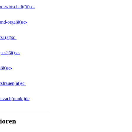
nd-wirtschaft(ät)sc-
Ab sofort trainieren wir beim Dartcl
Die Würfe werden…
and-orga(ät)sc-
cs1(ät)sc-
:
scs2(ät)sc-
(ät)sc-
csfrauen(ät)sc-
warzach(punkt)de
ioren