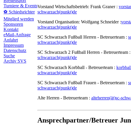
Breitensport
Turniere & Events
Vorstand Wirtschaftsbetrieb: Frank Graner :
vorsta
schwarzach(punkt)de
⚽ Schiedsrichter
Mitglied werden
Vorstand Organisation: Wolfgang Schneider :
vorst
Sponsoren
schwarzach(punkt)de
Kontakt
eMail-Anfrage
SC Schwarzach Fußball Herren - Betreuerteam :
s
Anfahrt
schwarzach(punkt)de
Impressum
Datenschutz
SC Schwarzach 2 Fußball Herren - Betreuerteam 
Suche
schwarzach(punkt)de
Archiv SVS
SC Schwarzach Korbball - Betreuerteam :
korbball
schwarzach(punkt)de
SC Schwarzach Fußball Frauen - Betreuerteam :
s
schwarzach(punkt)de
Alte Herren - Betreuerteam :
alteherren(ät)sc-sch
Ansprechpartner/Betreuer Jun