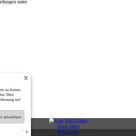
eilungen unter
x
te zu bieten.
fen. Dies
rfassung auf
en ansehen
Nach Oben
©
Impressum