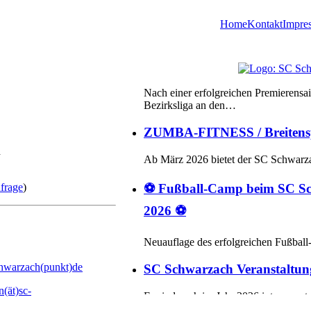
Home
Kontakt
Impre
Der Dartclub des SC Schwarzac
Nach einer erfolgreichen Premierensa
Bezirksliga an den…
ZUMBA-FITNESS / Breitensp
Ab März 2026 bietet der SC Schwar
h
⚽ Fußball-Camp beim SC Sc
2026 ⚽
frage
)
Neuauflage des erfolgreichen Fußbal
SC Schwarzach Veranstaltun
schwarzach(punkt)de
Es sind auch im Jahr 2026 interessant
n(ät)sc-
Neu: Scolia-Autoscoring an z