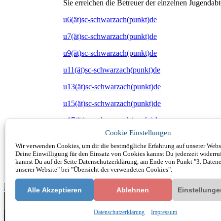
Sie erreichen die Betreuer der einzelnen Jugendabt
u6(ät)sc-schwarzach(punkt)de
u7(ät)sc-schwarzach(punkt)de
u9(ät)sc-schwarzach(punkt)de
u11(ät)sc-schwarzach(punkt)de
u13(ät)sc-schwarzach(punkt)de
u15(ät)sc-schwarzach(punkt)de
u17(ät)sc-schwarzach(punkt)de
Cookie Einstellungen
u19(ät)sc-schwarzach(punkt)de
Wir verwenden Cookies, um dir die bestmögliche Erfahrung auf unserer Websi
Die Betreuung Jugend unter:
Deine Einwilligung für den Einsatz von Cookies kannst Du jederzeit widerru
kannst Du auf der Seite Datenschutzerklärung, am Ende von Punkt "3. Datene
unserer Website" bei "Übersicht der verwendeten Cookies".
jugendfussball(ät)sc-schwarzach(punkt)de
Alle Akzeptieren
Ablehnen
Einstellung
Datenschutzerklärung
Impressum