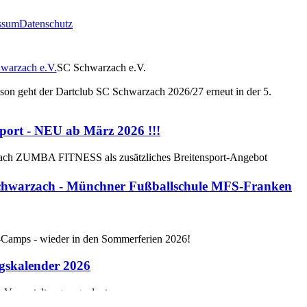
ssum
Datenschutz
h startet in die zweite Saison!
SC Schwarzach e.V.
ison geht der Dartclub SC Schwarzach 2026/27 erneut in der 5.
ort - NEU ab März 2026 !!!
zach ZUMBA FITNESS als zusätzliches Breitensport-Angebot
hwarzach - Münchner Fußballschule MFS-Franken
l-Camps - wieder in den Sommerferien 2026!
gskalender 2026
e Veranstaltungen geplant
wei Steeldart-Boards