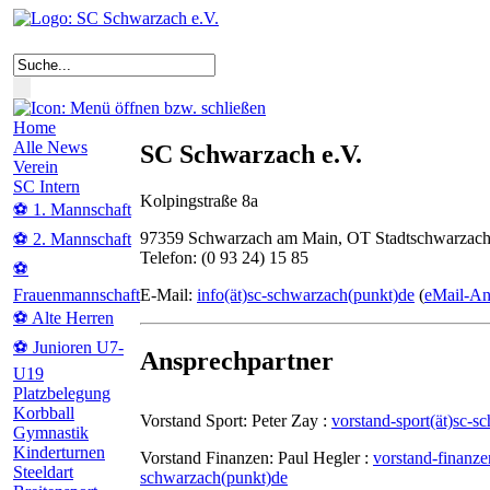
Home
Alle News
SC Schwarzach e.V.
Verein
SC Intern
Kolpingstraße 8a
⚽ 1. Mannschaft
97359 Schwarzach am Main, OT Stadtschwarzac
⚽ 2. Mannschaft
Telefon: (0 93 24) 15 85
⚽
E-Mail:
info(ät)sc-schwarzach(punkt)de
(
eMail-An
Frauenmannschaft
⚽ Alte Herren
⚽ Junioren U7-
Ansprechpartner
U19
Platzbelegung
Korbball
Vorstand Sport: Peter Zay :
vorstand-sport(ät)sc-
Gymnastik
Kinderturnen
Vorstand Finanzen: Paul Hegler :
vorstand-finanze
Steeldart
schwarzach(punkt)de