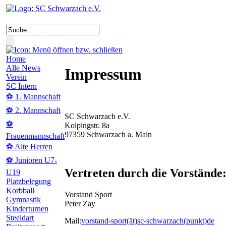
Home
Alle News
Impressum
Verein
SC Intern
⚽ 1. Mannschaft
⚽ 2. Mannschaft
SC Schwarzach e.V.
⚽
Kolpingstr. 8a
97359 Schwarzach a. Main
Frauenmannschaft
⚽ Alte Herren
⚽ Junioren U7-
Vertreten durch die Vorstände
U19
Platzbelegung
Korbball
Vorstand Sport
Gymnastik
Peter Zay
Kinderturnen
Steeldart
Mail:
vorstand-sport(ät)sc-schwarzach(punkt)de