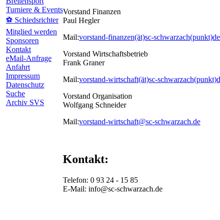
Breitensport
Turniere & Events
Vorstand Finanzen
⚽ Schiedsrichter
Paul Hegler
Mitglied werden
Mail:
vorstand-finanzen(ät)sc-schwarzach(punkt)de
Sponsoren
Kontakt
Vorstand Wirtschaftsbetrieb
eMail-Anfrage
Frank Graner
Anfahrt
Impressum
Mail:
vorstand-wirtschaft(ät)sc-schwarzach(punkt)
Datenschutz
Suche
Vorstand Organisation
Archiv SVS
Wolfgang Schneider
Mail:
vorstand-wirtschaft@sc-schwarzach.de
Kontakt:
Telefon: 0 93 24 - 15 85
E-Mail: info@sc-schwarzach.de