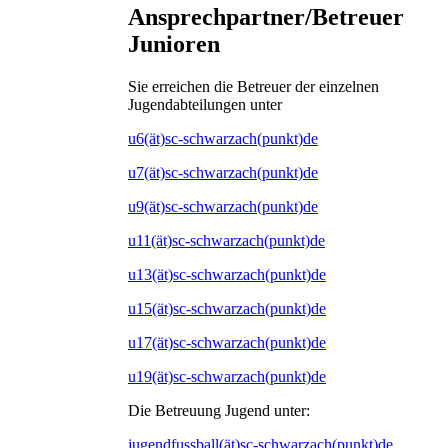
Ansprechpartner/Betreuer
Junioren
Sie erreichen die Betreuer der einzelnen
Jugendabteilungen unter
u6(ät)sc-schwarzach(punkt)de
u7(ät)sc-schwarzach(punkt)de
u9(ät)sc-schwarzach(punkt)de
u11(ät)sc-schwarzach(punkt)de
u13(ät)sc-schwarzach(punkt)de
u15(ät)sc-schwarzach(punkt)de
u17(ät)sc-schwarzach(punkt)de
u19(ät)sc-schwarzach(punkt)de
Die Betreuung Jugend unter:
jugendfussball(ät)sc-schwarzach(punkt)de