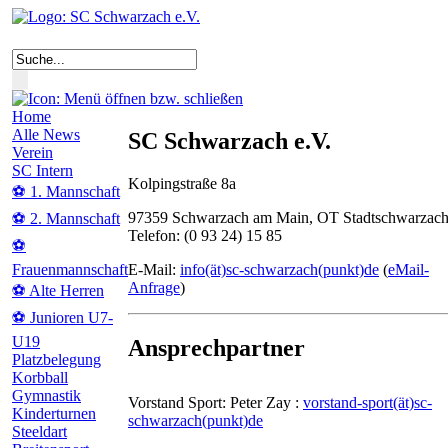
Home
Alle News
SC Schwarzach e.V.
Verein
SC Intern
Kolpingstraße 8a
⚽ 1. Mannschaft
97359 Schwarzach am Main, OT Stadtschwarzac
⚽ 2. Mannschaft
Telefon: (0 93 24) 15 85
⚽
E-Mail:
info(ät)sc-schwarzach(punkt)de
(
eMail-
Frauenmannschaft
Anfrage
)
⚽ Alte Herren
⚽ Junioren U7-
U19
Ansprechpartner
Platzbelegung
Korbball
Gymnastik
Vorstand Sport: Peter Zay :
vorstand-sport(ät)sc-
Kinderturnen
schwarzach(punkt)de
Steeldart