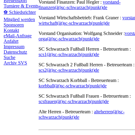
Breitensport
Vorstand Finanzen: Paul Hegler :
vorstand-
Turniere & Events
finanzen(ät)sc-schwarzach(punkt)de
⚽ Schiedsrichter
Vorstand Wirtschaftsbetrieb: Frank Graner :
vorsta
Mitglied werden
wirtschaft(ät)sc-schwarzach(punkt)de
Sponsoren
Kontakt
Vorstand Organisation: Wolfgang Schneider :
vorst
eMail-Anfrage
orga(ät)sc-schwarzach(punkt)de
Anfahrt
Impressum
SC Schwarzach Fußball Herren - Betreuerteam :
Datenschutz
scs1(ät)sc-schwarzach(punkt)de
Suche
Archiv SVS
SC Schwarzach 2 Fußball Herren - Betreuerteam :
scs2(ät)sc-schwarzach(punkt)de
SC Schwarzach Korbball - Betreuerteam :
korbball(ät)sc-schwarzach(punkt)de
SC Schwarzach Fußball Frauen - Betreuerteam :
scsfrauen(ät)sc-schwarzach(punkt)de
Alte Herren - Betreuerteam :
alteherren(ät)sc-
schwarzach(punkt)de