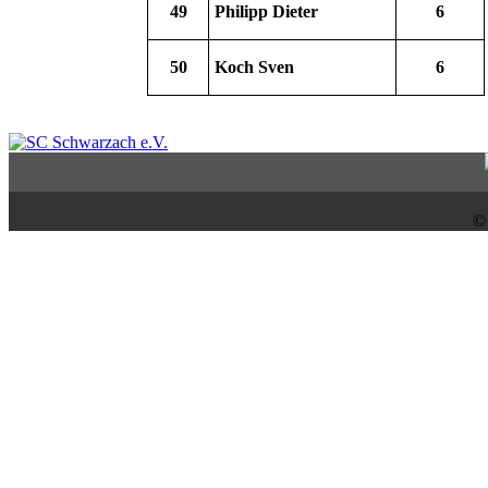
49
Philipp Dieter
6
50
Koch Sven
6
©