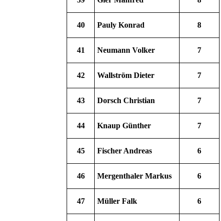
40
Pauly Konrad
8
41
Neumann Volker
7
42
Wallström Dieter
7
43
Dorsch Christian
7
44
Knaup Günther
7
45
Fischer Andreas
6
46
Mergenthaler Markus
6
47
Müller Falk
6