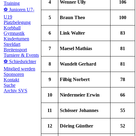
4
Wenner Ully
106
Training
⚽ Junioren U7-
U19
5
Braun Theo
100
Platzbelegung
Korbball
6
Link Walter
83
Gymnastik
Kinderturnen
Steeldart
7
Maesel Mathias
81
Breitensport
Turniere & Events
⚽ Schiedsrichter
8
Wandelt Gerhard
81
Mitglied werden
Sponsoren
9
Filbig Norbert
78
Kontakt
Suche
Archiv SVS
10
Niedermeier Erwin
66
11
Schösser Johannes
55
12
Döring Günther
52