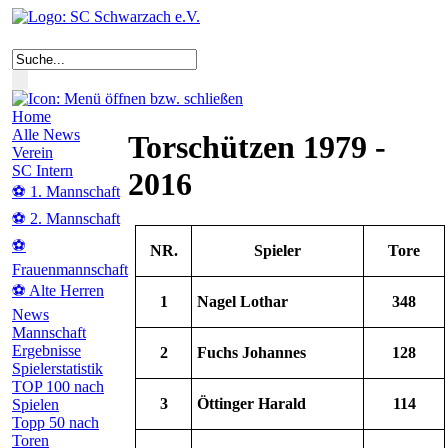
Home
Alle News
Torschützen 1979 -
Verein
SC Intern
2016
⚽ 1. Mannschaft
⚽ 2. Mannschaft
⚽
NR.
Spieler
Tore
Frauenmannschaft
⚽ Alte Herren
1
Nagel Lothar
348
News
Mannschaft
Ergebnisse
2
Fuchs Johannes
128
Spielerstatistik
TOP 100 nach
3
Öttinger Harald
114
Spielen
Topp 50 nach
Toren