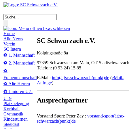
Home
Alle News
SC Schwarzach e.V.
Verein
SC Intern
Kolpingstraße 8a
⚽ 1. Mannschaft
97359 Schwarzach am Main, OT Stadtschwarzac
⚽ 2. Mannschaft
Telefon: (0 93 24) 15 85
⚽
E-Mail:
info(ät)sc-schwarzach(punkt)de
(
eMail-
Frauenmannschaft
Anfrage
)
⚽ Alte Herren
⚽ Junioren U7-
U19
Ansprechpartner
Platzbelegung
Korbball
Gymnastik
Vorstand Sport: Peter Zay :
vorstand-sport(ät)sc-
Kinderturnen
schwarzach(punkt)de
Steeldart