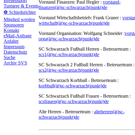
Breitensport
Vorstand Finanzen: Paul Hegler :
vorstand-
Turniere & Events
finanzen(ät)sc-schwarzach(punkt)de
⚽ Schiedsrichter
Vorstand Wirtschaftsbetrieb: Frank Graner :
vorsta
Mitglied werden
wirtschaft(ät)sc-schwarzach(punkt)de
Sponsoren
Kontakt
Vorstand Organisation: Wolfgang Schneider :
vorst
eMail-Anfrage
orga(ät)sc-schwarzach(punkt)de
Anfahrt
Impressum
SC Schwarzach Fußball Herren - Betreuerteam :
Datenschutz
scs1(ät)sc-schwarzach(punkt)de
Suche
Archiv SVS
SC Schwarzach 2 Fußball Herren - Betreuerteam :
scs2(ät)sc-schwarzach(punkt)de
SC Schwarzach Korbball - Betreuerteam :
korbball(ät)sc-schwarzach(punkt)de
SC Schwarzach Fußball Frauen - Betreuerteam :
scsfrauen(ät)sc-schwarzach(punkt)de
Alte Herren - Betreuerteam :
alteherren(ät)sc-
schwarzach(punkt)de