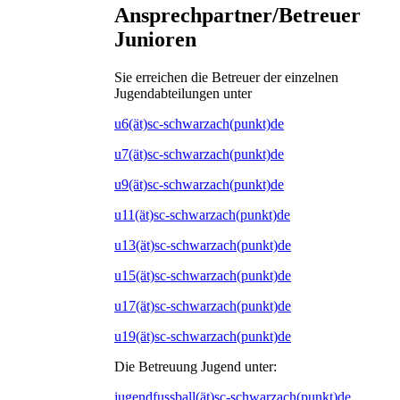
Ansprechpartner/Betreuer
Junioren
Sie erreichen die Betreuer der einzelnen
Jugendabteilungen unter
u6(ät)sc-schwarzach(punkt)de
u7(ät)sc-schwarzach(punkt)de
u9(ät)sc-schwarzach(punkt)de
u11(ät)sc-schwarzach(punkt)de
u13(ät)sc-schwarzach(punkt)de
u15(ät)sc-schwarzach(punkt)de
u17(ät)sc-schwarzach(punkt)de
u19(ät)sc-schwarzach(punkt)de
Die Betreuung Jugend unter:
jugendfussball(ät)sc-schwarzach(punkt)de