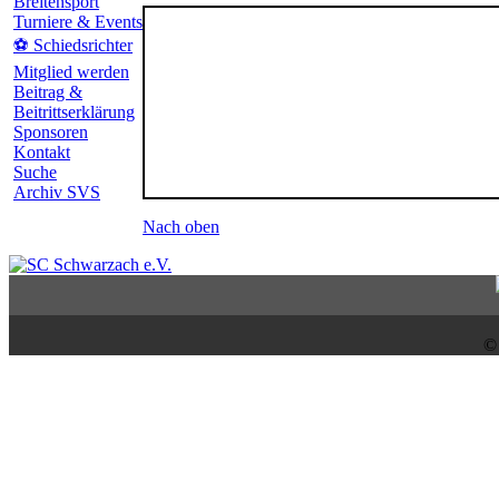
Breitensport
Turniere & Events
⚽ Schiedsrichter
Mitglied werden
Beitrag &
Beitrittserklärung
Sponsoren
Kontakt
Suche
Archiv SVS
Nach oben
©