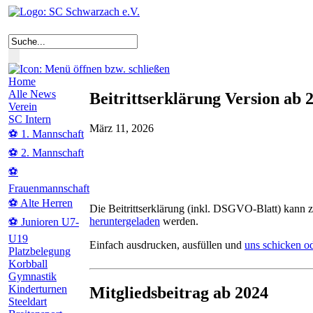
Home
Alle News
Beitrittserklärung Version ab 
Verein
SC Intern
März 11, 2026
⚽ 1. Mannschaft
⚽ 2. Mannschaft
⚽
Frauenmannschaft
⚽ Alte Herren
Die Beitrittserklärung (inkl. DSGVO-Blatt) kann 
heruntergeladen
werden.
⚽ Junioren U7-
U19
Einfach ausdrucken, ausfüllen und
uns schicken o
Platzbelegung
Korbball
Gymnastik
Kinderturnen
Mitgliedsbeitrag ab 2024
Steeldart