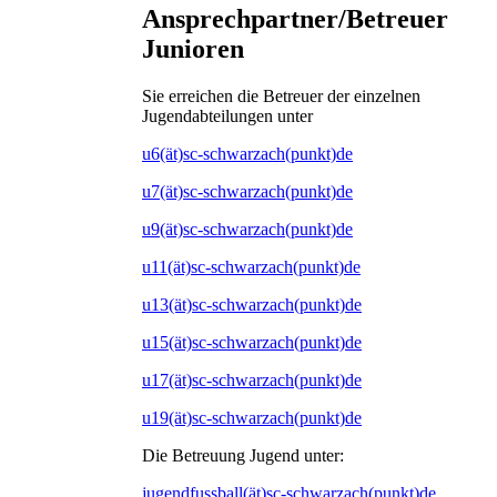
Ansprechpartner/Betreuer
Junioren
Sie erreichen die Betreuer der einzelnen
Jugendabteilungen unter
u6(ät)sc-schwarzach(punkt)de
u7(ät)sc-schwarzach(punkt)de
u9(ät)sc-schwarzach(punkt)de
u11(ät)sc-schwarzach(punkt)de
u13(ät)sc-schwarzach(punkt)de
u15(ät)sc-schwarzach(punkt)de
u17(ät)sc-schwarzach(punkt)de
u19(ät)sc-schwarzach(punkt)de
Die Betreuung Jugend unter:
jugendfussball(ät)sc-schwarzach(punkt)de