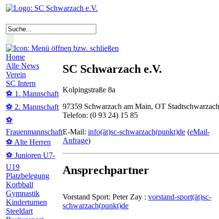
Home
Alle News
SC Schwarzach e.V.
Verein
SC Intern
Kolpingstraße 8a
⚽ 1. Mannschaft
97359 Schwarzach am Main, OT Stadtschwarzac
⚽ 2. Mannschaft
Telefon: (0 93 24) 15 85
⚽
E-Mail:
info(ät)sc-schwarzach(punkt)de
(
eMail-
Frauenmannschaft
Anfrage
)
⚽ Alte Herren
⚽ Junioren U7-
U19
Ansprechpartner
Platzbelegung
Korbball
Gymnastik
Vorstand Sport: Peter Zay :
vorstand-sport(ät)sc-
Kinderturnen
schwarzach(punkt)de
Steeldart