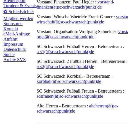
Breitensport
Vorstand Finanzen: Paul Hegler :
vorstand-
Turniere & Events
finanzen(ät)sc-schwarzach(punkt)de
⚽ Schiedsrichter
Vorstand Wirtschaftsbetrieb: Frank Graner :
vorsta
Mitglied werden
wirtschaft(ät)sc-schwarzach(punkt)de
Sponsoren
Kontakt
Vorstand Organisation: Wolfgang Schneider :
vorst
eMail-Anfrage
orga(ät)sc-schwarzach(punkt)de
Anfahrt
Impressum
SC Schwarzach Fußball Herren - Betreuerteam :
Datenschutz
scs1(ät)sc-schwarzach(punkt)de
Suche
Archiv SVS
SC Schwarzach 2 Fußball Herren - Betreuerteam :
scs2(ät)sc-schwarzach(punkt)de
SC Schwarzach Korbball - Betreuerteam :
korbball(ät)sc-schwarzach(punkt)de
SC Schwarzach Fußball Frauen - Betreuerteam :
scsfrauen(ät)sc-schwarzach(punkt)de
Alte Herren - Betreuerteam :
alteherren(ät)sc-
schwarzach(punkt)de