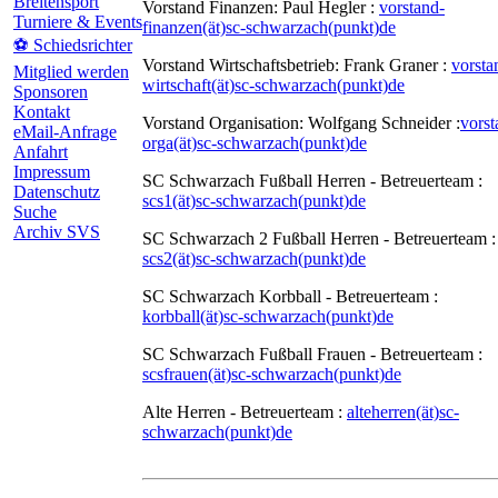
Breitensport
Vorstand Finanzen: Paul Hegler :
vorstand-
Turniere & Events
finanzen(ät)sc-schwarzach(punkt)de
⚽ Schiedsrichter
Vorstand Wirtschaftsbetrieb: Frank Graner :
vorsta
Mitglied werden
wirtschaft(ät)sc-schwarzach(punkt)de
Sponsoren
Kontakt
Vorstand Organisation: Wolfgang Schneider :
vorst
eMail-Anfrage
orga(ät)sc-schwarzach(punkt)de
Anfahrt
Impressum
SC Schwarzach Fußball Herren - Betreuerteam :
Datenschutz
scs1(ät)sc-schwarzach(punkt)de
Suche
Archiv SVS
SC Schwarzach 2 Fußball Herren - Betreuerteam :
scs2(ät)sc-schwarzach(punkt)de
SC Schwarzach Korbball - Betreuerteam :
korbball(ät)sc-schwarzach(punkt)de
SC Schwarzach Fußball Frauen - Betreuerteam :
scsfrauen(ät)sc-schwarzach(punkt)de
Alte Herren - Betreuerteam :
alteherren(ät)sc-
schwarzach(punkt)de