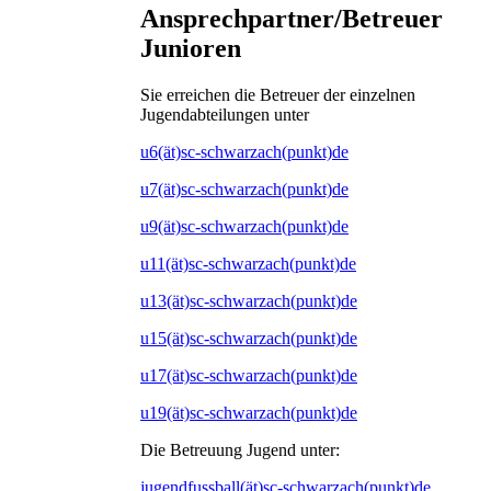
Ansprechpartner/Betreuer
Junioren
Sie erreichen die Betreuer der einzelnen
Jugendabteilungen unter
u6(ät)sc-schwarzach(punkt)de
u7(ät)sc-schwarzach(punkt)de
u9(ät)sc-schwarzach(punkt)de
u11(ät)sc-schwarzach(punkt)de
u13(ät)sc-schwarzach(punkt)de
u15(ät)sc-schwarzach(punkt)de
u17(ät)sc-schwarzach(punkt)de
u19(ät)sc-schwarzach(punkt)de
Die Betreuung Jugend unter:
jugendfussball(ät)sc-schwarzach(punkt)de