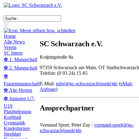
Home
Alle News
SC Schwarzach e.V.
Verein
SC Intern
Kolpingstraße 8a
⚽ 1. Mannschaft
97359 Schwarzach am Main, OT Stadtschwarzac
⚽ 2. Mannschaft
Telefon: (0 93 24) 15 85
⚽
E-Mail:
info(ät)sc-schwarzach(punkt)de
(
eMail-
Frauenmannschaft
Anfrage
)
⚽ Alte Herren
⚽ Junioren U7-
U19
Ansprechpartner
Platzbelegung
Korbball
Gymnastik
Vorstand Sport: Peter Zay :
vorstand-sport(ät)sc-
Kinderturnen
schwarzach(punkt)de
Steeldart