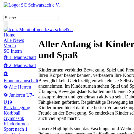
Home
Alle News
Aller Anfang ist Kinder
Verein
SC Intern
und Spaß
⚽ 1. Mannschaft
⚽ 2. Mannschaft
Kinderturnen verbindet Bewegung, Spiel und Freu
⚽
Ihren Körper besser kennen, verbessern Ihre Koor
Beweglichkeit. Gleichzeitig entwickeln sie Selbst
Frauenmannschaft
anzunehmen. Im Kinderturnen stehen Spiel und Sp
⚽ Alte Herren
Übungen, Bewegungslandschaften und kleinen Spie
⚽ Junioren U7-
auszuprobieren und gemeinsam aktiv zu sein. Dab
Fähigkeiten gefördert. Regelmäßige Bewegung ist 
U19
Kinderturnen bietet dafür die besten Voraussetzun
Platzbelegung
Freude an der Bewegung. So entdecken Kinder scho
Korbball
auch viel Spaß macht.
Gymnastik
Kinderturnen
Unsere Highlights sind das Faschings- und Weihn
Sport nach 1
Polonaisen, tanzen, zertreten Luftballons, machen