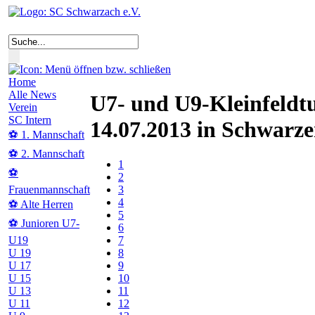
Home
Alle News
U7- und U9-Kleinfeldt
Verein
SC Intern
14.07.2013 in Schwarz
⚽ 1. Mannschaft
⚽ 2. Mannschaft
1
⚽
2
3
Frauenmannschaft
4
⚽ Alte Herren
5
⚽ Junioren U7-
6
7
U19
8
U 19
9
U 17
10
U 15
11
U 13
12
U 11