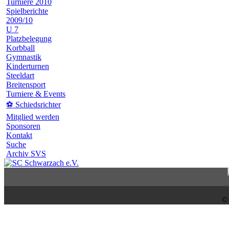
Turniere 2010
Spielberichte
2009/10
U 7
Platzbelegung
Korbball
Gymnastik
Kinderturnen
Steeldart
Breitensport
Turniere & Events
⚽ Schiedsrichter
Mitglied werden
Sponsoren
Kontakt
Suche
Archiv SVS
©