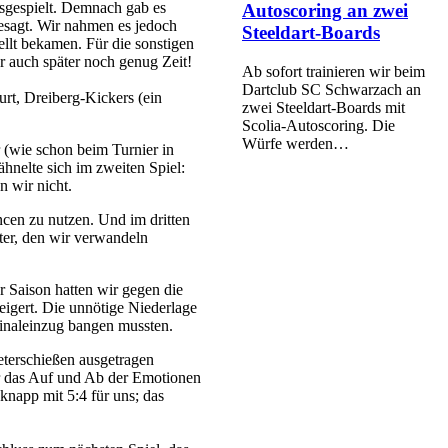
sgespielt. Demnach gab es
Autoscoring an zwei
esagt. Wir nahmen es jedoch
Steeldart-Boards
ellt bekamen. Für die sonstigen
 auch später noch genug Zeit!
Ab sofort trainieren wir beim
Dartclub SC Schwarzach an
rt, Dreiberg-Kickers (ein
zwei Steeldart-Boards mit
Scolia-Autoscoring. Die
Würfe werden…
 (wie schon beim Turnier in
hnelte sich im zweiten Spiel:
n wir nicht.
ncen zu nutzen. Und im dritten
ter, den wir verwandeln
r Saison hatten wir gegen die
igert. Die unnötige Niederlage
finaleinzug bangen mussten.
eterschießen ausgetragen
ir das Auf und Ab der Emotionen
napp mit 5:4 für uns; das