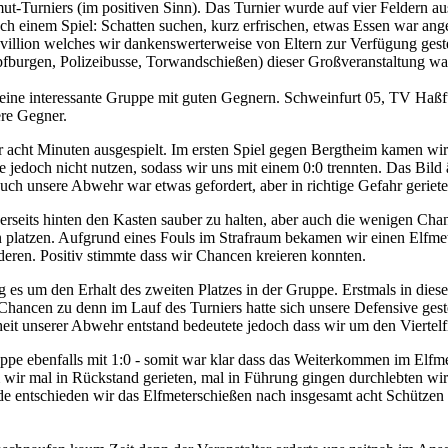
-Turniers (im positiven Sinn). Das Turnier wurde auf vier Feldern au
h einem Spiel: Schatten suchen, kurz erfrischen, etwas Essen war ang
avillion welches wir dankenswerterweise von Eltern zur Verfügung gest
rgen, Polizeibusse, Torwandschießen) dieser Großveranstaltung war
 eine interessante Gruppe mit guten Gegnern. Schweinfurt 05, TV Haßfu
ere Gegner.
r acht Minuten ausgespielt. Im ersten Spiel gegen Bergtheim kamen wir
jedoch nicht nutzen, sodass wir uns mit einem 0:0 trennten. Das Bild ä
uch unsere Abwehr war etwas gefordert, aber in richtige Gefahr geriete
erseits hinten den Kasten sauber zu halten, aber auch die wenigen Cha
en platzen. Aufgrund eines Fouls im Strafraum bekamen wir einen Elfme
deren. Positiv stimmte dass wir Chancen kreieren konnten.
 es um den Erhalt des zweiten Platzes in der Gruppe. Erstmals in diese
ancen zu denn im Lauf des Turniers hatte sich unsere Defensive geste
heit unserer Abwehr entstand bedeutete jedoch dass wir um den Viertel
ppe ebenfalls mit 1:0 - somit war klar dass das Weiterkommen im Elfm
 wir mal in Rückstand gerieten, mal in Führung gingen durchlebten w
entschieden wir das Elfmeterschießen nach insgesamt acht Schützen k