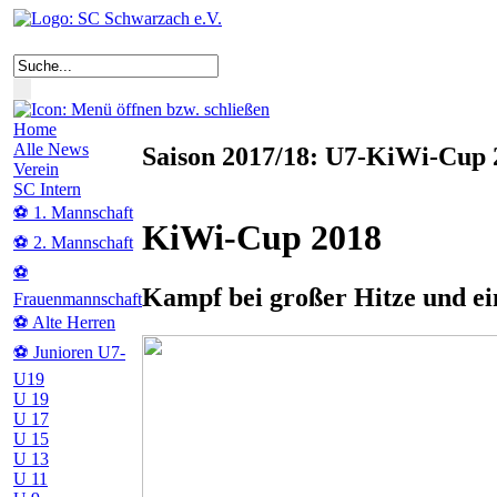
Home
Alle News
Saison 2017/18: U7-KiWi-Cup 2
Verein
SC Intern
⚽ 1. Mannschaft
KiWi-Cup 2018
⚽ 2. Mannschaft
⚽
Kampf bei großer Hitze und ei
Frauenmannschaft
⚽ Alte Herren
⚽ Junioren U7-
U19
U 19
U 17
U 15
U 13
U 11