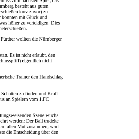
hluss zum nächsten Spiel, das
rnberg besteht aus guten
rschießen kurz zuvor) zu
r konnten mit Glück und
was höher zu verteidigen. Dies
meterschießen.
 Fürther wollten die Nürnberger
tt. Es ist nicht erlaubt, den
usspfiff) eigentlich nicht
gnerische Trainer den Handschlag
 Schatten zu finden und Kraft
dus an Spielern vom 1.FC
ichtungsweisenden Szene wuchs
hrt werden: Der Ball trudelte
rwart allen Mut zusammen, warf
ste die Entscheidung über den