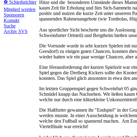
⚽ Schiedsrichter
Hitze und die besonderen Umstände dieses Mammut
kaum Zeit für Erholung und fürs Sich-Sammeln nac
Mitglied werden
positiv und nutzen die kurze Zeit unter unserem P
Sponsoren
spannenden Rahmenangebote (wie Tombolas, Hüpfbu
Kontakt
Suche
Aus sportlicher Sicht bescherte uns die Auslosung
Archiv SVS
Schweinfurter Ortsteil) und Bergtheim hießen uns
Die Vorrunde wurde in sehr kurzen Spielen mit nu
Geesdorf) zu einigen guten Chancen, konnten diese 
wieder hatten wir ein paar wenige Chancen, aber a
Eine Herausforderung der kurzen Spielzeit war ein
Spiel gegen die Dreiberg Kickers sollte der Knot
konnten. Das Spiel glich ansonsten in etwa den an
Im letzten Gruppenspiel gegen Schweinfurt 05 ging
Schnüdel knapp das Nachsehen. Wir ließen kaum Ch
welche nur durch eine klitzekleine Unkonzentriert
Die Haßfurter gewannen ihr "Endspiel" in der Gru
werden musste. In einer Ausscheidung in welchem
welche den Fußball so spannend machen. Am Ende 
Viertelfinale war erreicht!