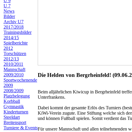
U 9
U 7
News
Bilder
Archiv U7
2017/2018
Trainingsbilder
2014/15
Spielberichte
2012
Torschützen
2012/13
2010/2011
Mannschaft
Die Helden von Bergrheinfeld! (09.06.
2009/2010
Sportwochenende
2009
2008/2009
Beim alljährlichen Kiwicup in Bergrheinfeld tref
Platzbelegung
Unterfrankens.
Korbball
Gymnastik
Dabei kommt der gesamte Erlös des Turniers (bes
Kinderturnen
KiWi-Verein zugute. Eine Stiftung welche sich de
Steeldart
und können Fußball spielen. Somit verdient das Tu
Breitensport
Turniere & Events
Für unsere Mannschaft und allen teilnehmenden wa