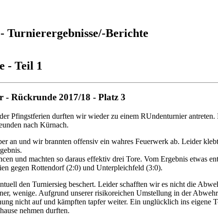
- Turnierergebnisse/-Berichte
- Teil 1
r - Rückrunde 2017/18 - Platz 3
r Pfingstferien durften wir wieder zu einem RUndenturnier antreten.
reunden nach Kürnach.
eber an und wir brannten offensiv ein wahres Feuerwerk ab. Leider kle
rgebnis.
en und machten so daraus effektiv drei Tore. Vom Ergebnis etwas ent
ien gegen Rottendorf (2:0) und Unterpleichfeld (3:0).
entuell den Turniersieg beschert. Leider schafften wir es nicht die Abw
er, wenige. Aufgrund unserer risikoreichen Umstellung in der Abwehr 
ung nicht auf und kämpften tapfer weiter. Ein unglücklich ins eigene 
hhause nehmen durften.