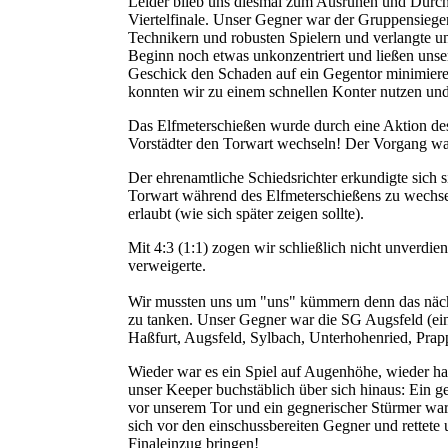
Leider blieb uns diesmal zum Ausruhen und Durchs
Viertelfinale. Unser Gegner war der Gruppensieg
Technikern und robusten Spielern und verlangte un
Beginn noch etwas unkonzentriert und ließen unse
Geschick den Schaden auf ein Gegentor minimieren
konnten wir zu einem schnellen Konter nutzen und 
Das Elfmeterschießen wurde durch eine Aktion des 
Vorstädter den Torwart wechseln! Der Vorgang war 
Der ehrenamtliche Schiedsrichter erkundigte sich si
Torwart während des Elfmeterschießens zu wechseln
erlaubt (wie sich später zeigen sollte).
Mit 4:3 (1:1) zogen wir schließlich nicht unverdie
verweigerte.
Wir mussten uns um "uns" kümmern denn das nächst
zu tanken. Unser Gegner war die SG Augsfeld (e
Haßfurt, Augsfeld, Sylbach, Unterhohenried, Prap
Wieder war es ein Spiel auf Augenhöhe, wieder ha
unser Keeper buchstäblich über sich hinaus: Ein 
vor unserem Tor und ein gegnerischer Stürmer war 
sich vor den einschussbereiten Gegner und rettete
Finaleinzug bringen!