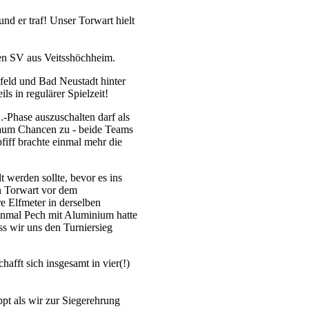
und er traf! Unser Torwart hielt
 den SV aus Veitsshöchheim.
feld und Bad Neustadt hinter
s in regulärer Spielzeit!
.-Phase auszuschalten darf als
 kaum Chancen zu - beide Teams
fiff brachte einmal mehr die
 werden sollte, bevor es ins
in Torwart vor dem
e Elfmeter in derselben
inmal Pech mit Aluminium hatte
ss wir uns den Turniersieg
fft sich insgesamt in vier(!)
pt als wir zur Siegerehrung