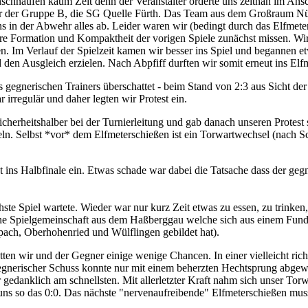
chnaufen kaum Zeit denn der Veranstalter orderte uns zeitnah im Ansc
er der Gruppe B, die SG Quelle Fürth. Das Team aus dem Großraum Nü
s in der Abwehr alles ab. Leider waren wir (bedingt durch das Elfmete
re Formation und Kompaktheit der vorigen Spiele zunächst missen. Wi
. Im Verlauf der Spielzeit kamen wir besser ins Spiel und begannen et
den Ausgleich erzielen. Nach Abpfiff durften wir somit erneut ins Elf
gegnerischen Trainers überschattet - beim Stand von 2:3 aus Sicht der
irregulär und daher legten wir Protest ein.
cherheitshalber bei der Turnierleitung und gab danach unseren Protest sta
. Selbst *vor* dem Elfmeterschießen ist ein Torwartwechsel (nach Schl
nt ins Halbfinale ein. Etwas schade war dabei die Tatsache dass der ge
e Spiel wartete. Wieder war nur kurz Zeit etwas zu essen, zu trinken,
ine Spielgemeinschaft aus dem Haßberggau welche sich aus einem Fun
pach, Oberhohenried und Wülflingen gebildet hat).
tten wir und der Gegner einige wenige Chancen. In einer vielleicht r
gegnerischer Schuss konnte nur mit einem beherzten Hechtsprung abgewe
gedanklich am schnellsten. Mit allerletzter Kraft nahm sich unser To
 uns so das 0:0. Das nächste "nervenaufreibende" Elfmeterschießen mus