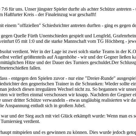
6 für uns. Unser jüngster Spieler durfte als achter Schütze antreten - 
m Haßfurter Kreis - der Finaleinzug war geschafft!
mit einem "offiziellen" Schiedsrichter antreten durften - ging es gegen
 gegen Quelle Fürth Unentschieden gespielt und Lengfeld, Grafenrhein
weinfurt 05 mit 1:0 und die starke Mannschaft vom TG Höchberg - jeweil
solut verdient. Wer in der Lage ist zwei solch starke Teams in der K.O
selbst verlief größtenteils auf Augenhöhe - wir und der Gegner ließen
 mittäglichen Hitze und der Dauer des Turniers geschuldet.Der Schlussp
meterschießen fallen.
dass - entgegen den Spielen zuvor - nur eine "Dreier-Runde" ausgespielt
iedsrichter den gegnerischen Trainer in die Schranken: Wieder sollte e
an jedoch diesen irregulären Wechsel nicht zu. So begannen wir unser
nnten wir treffen einmal verschossen wir knapp. Nachdem der Gegner e
unser dritter Schütze verwandeln - etwas ungläubig realisierten wir da
 die Anspannung entludt sich in großem Jubel.
war und der Sieg auch mit viel Glück erkämpft wurde: Wenn man es scha
Turniersieg verdient.
erhaupt mitspielen und es gewinnen zu können. Dies wurde jedoch getop