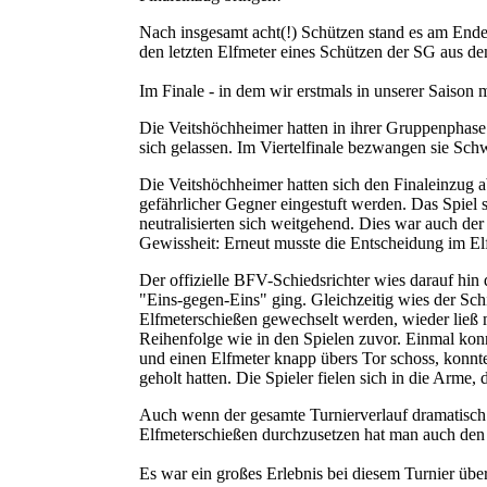
Nach insgesamt acht(!) Schützen stand es am Ende 7:
den letzten Elfmeter eines Schützen der SG aus de
Im Finale - in dem wir erstmals in unserer Saison 
Die Veitshöchheimer hatten in ihrer Gruppenphase
sich gelassen. Im Viertelfinale bezwangen sie Sch
Die Veitshöchheimer hatten sich den Finaleinzug ab
gefährlicher Gegner eingestuft werden. Das Spiel 
neutralisierten sich weitgehend. Dies war auch der
Gewissheit: Erneut musste die Entscheidung im Elf
Der offizielle BFV-Schiedsrichter wies darauf hin 
"Eins-gegen-Eins" ging. Gleichzeitig wies der Sch
Elfmeterschießen gewechselt werden, wieder ließ m
Reihenfolge wie in den Spielen zuvor. Einmal ko
und einen Elfmeter knapp übers Tor schoss, konnte 
geholt hatten. Die Spieler fielen sich in die Arme,
Auch wenn der gesamte Turnierverlauf dramatisch 
Elfmeterschießen durchzusetzen hat man auch den 
Es war ein großes Erlebnis bei diesem Turnier üb