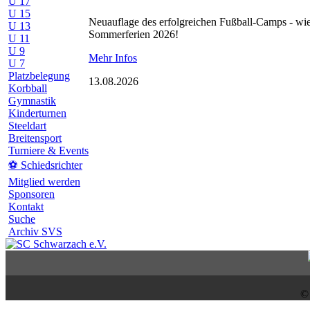
U 17
U 15
Neuauflage des erfolgreichen Fußball-Camps - wie
U 13
Sommerferien 2026!
U 11
U 9
Mehr Infos
U 7
Platzbelegung
13.08.2026
Korbball
Gymnastik
Kinderturnen
Steeldart
Breitensport
Turniere & Events
⚽ Schiedsrichter
Mitglied werden
Sponsoren
Kontakt
Suche
Archiv SVS
©