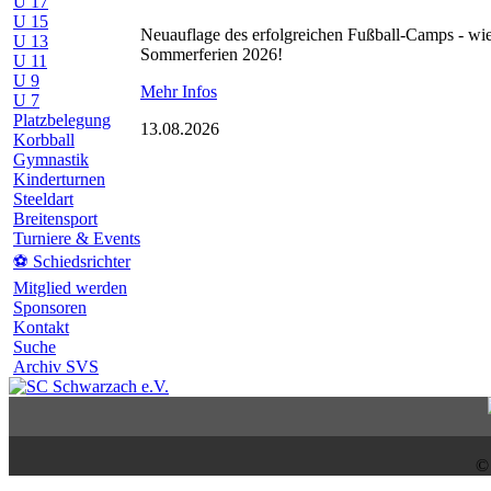
U 17
U 15
Neuauflage des erfolgreichen Fußball-Camps - wie
U 13
Sommerferien 2026!
U 11
U 9
Mehr Infos
U 7
Platzbelegung
13.08.2026
Korbball
Gymnastik
Kinderturnen
Steeldart
Breitensport
Turniere & Events
⚽ Schiedsrichter
Mitglied werden
Sponsoren
Kontakt
Suche
Archiv SVS
©