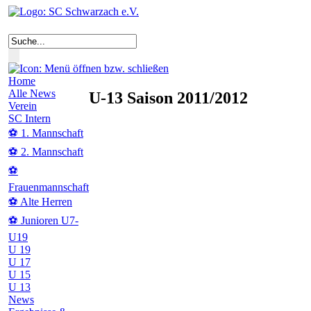
Home
Alle News
U-13 Saison 2011/2012
Verein
SC Intern
⚽ 1. Mannschaft
⚽ 2. Mannschaft
⚽
Frauenmannschaft
⚽ Alte Herren
⚽ Junioren U7-
U19
U 19
U 17
U 15
U 13
News