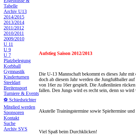
Ergebnisse &
Tabelle
Archiv U13
2014/2015
2013/2014
2011/2012
2010/2011
2009/2010
U 11
U 9
Aufstieg Saison 2012/2013
U 7
Platzbelegung
Korbball
Gymnastik
Die U-13 Mannschaft bekommt es dieses Jahr mit ei
Kinderturnen
doch ab diesem Jahr werden die Jungfußballer auf 
Steeldart
von 16er zu 16er gespielt. Die Außenlinien rücken 
Breitensport
fallen. Den Jungs wird es recht sein, denn so wird
Turniere & Events
⚽ Schiedsrichter
Mitglied werden
Akutelle Trainingstermine sowie Spieltermine und 
Sponsoren
Kontakt
Suche
Archiv SVS
Viel Spaß beim Durchklicken!