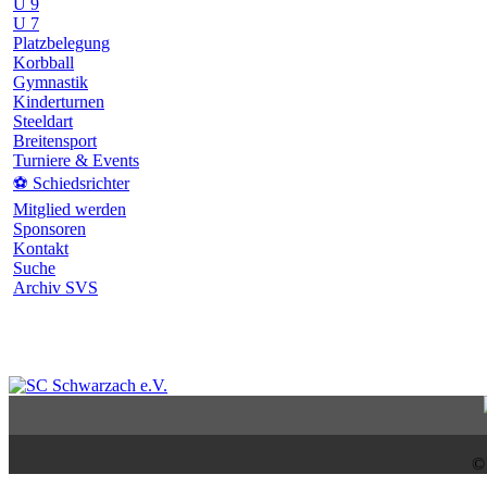
U 9
U 7
Platzbelegung
Korbball
Gymnastik
Kinderturnen
Steeldart
Breitensport
Turniere & Events
⚽ Schiedsrichter
Mitglied werden
Sponsoren
Kontakt
Suche
Archiv SVS
©