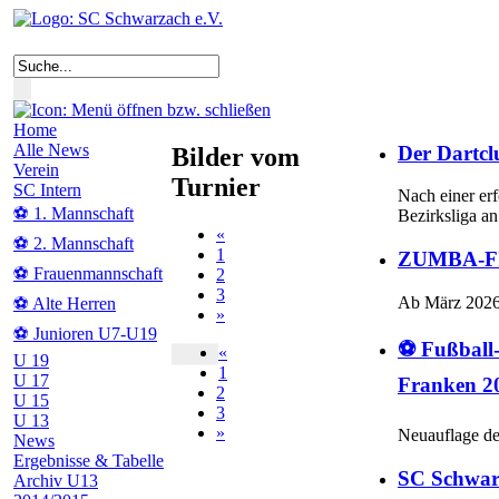
Home
Alle News
Der Dartcl
Bilder vom
Verein
Turnier
SC Intern
Nach einer er
⚽ 1. Mannschaft
Bezirksliga a
«
⚽ 2. Mannschaft
1
ZUMBA-FIT
⚽ Frauenmannschaft
2
3
Ab März 2026
⚽ Alte Herren
»
⚽ Junioren U7-U19
⚽ Fußball
«
U 19
1
U 17
Franken 2
2
U 15
3
U 13
»
Neuauflage de
News
Ergebnisse & Tabelle
SC Schwarz
Archiv U13