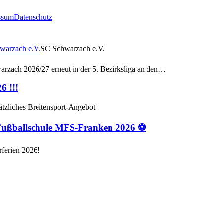
ssum
Datenschutz
 Saison!
SC Schwarzach e.V.
arzach 2026/27 erneut in der 5. Bezirksliga an den…
 !!!
zliches Breitensport-Angebot
ußballschule MFS-Franken 2026 ⚽
rferien 2026!
ldart-Boards mit Scolia-Autoscoring. Die Würfe werden…