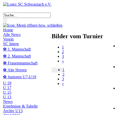
Home
Alle News
Bilder vom Turnier
Verein
SC Intern
1
⚽ 1. Mannschaft
2
⚽ 2. Mannschaft
3
»
⚽ Frauenmannschaft
1
⚽ Alte Herren
2
⚽ Junioren U7-U19
3
U 19
»
U 17
U 15
U 13
News
Ergebnisse & Tabelle
Archiv U13