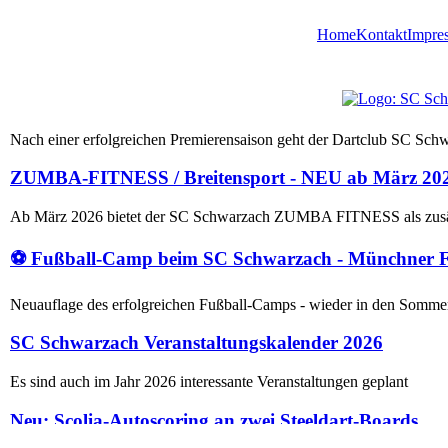
Home
Kontakt
Impre
Der Dartclub des SC Schwarzach startet in die zweite
Nach einer erfolgreichen Premierensaison geht der Dartclub SC Schw
ZUMBA-FITNESS / Breitensport - NEU ab März 2026
Ab März 2026 bietet der SC Schwarzach ZUMBA FITNESS als zusät
⚽ Fußball-Camp beim SC Schwarzach - Münchner F
Neuauflage des erfolgreichen Fußball-Camps - wieder in den Somme
SC Schwarzach Veranstaltungskalender 2026
Es sind auch im Jahr 2026 interessante Veranstaltungen geplant
Neu: Scolia-Autoscoring an zwei Steeldart-Boards
Ab sofort trainieren wir beim Dartclub SC Schwarzach an zwei Stee