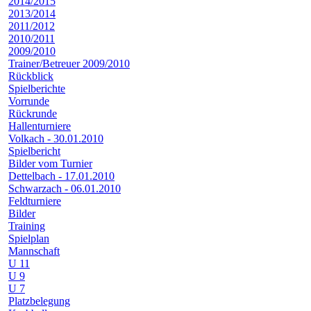
2014/2015
2013/2014
2011/2012
2010/2011
2009/2010
Trainer/Betreuer 2009/2010
Rückblick
Spielberichte
Vorrunde
Rückrunde
Hallenturniere
Volkach - 30.01.2010
Spielbericht
Bilder vom Turnier
Dettelbach - 17.01.2010
Schwarzach - 06.01.2010
Feldturniere
Bilder
Training
Spielplan
Mannschaft
U 11
U 9
U 7
Platzbelegung