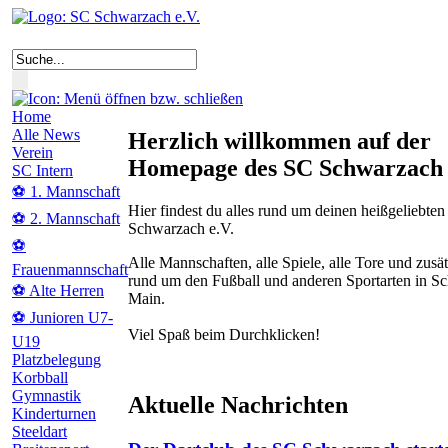
Home
Alle News
Herzlich willkommen auf der
Verein
Homepage des SC Schwarzach 
SC Intern
⚽ 1. Mannschaft
Hier findest du alles rund um deinen heißgeliebte
⚽ 2. Mannschaft
Schwarzach e.V.
⚽
Alle Mannschaften, alle Spiele, alle Tore und zusät
Frauenmannschaft
rund um den Fußball und anderen Sportarten in 
⚽ Alte Herren
Main.
⚽ Junioren U7-
Viel Spaß beim Durchklicken!
U19
Platzbelegung
Korbball
Gymnastik
Aktuelle Nachrichten
Kinderturnen
Steeldart